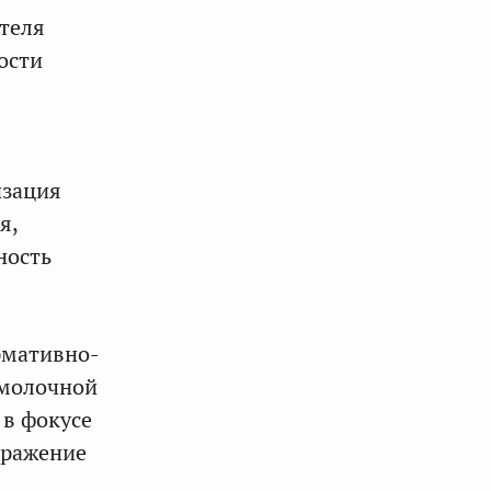
ателя
ости
изация
я,
ность
рмативно-
 молочной
 в фокусе
тражение