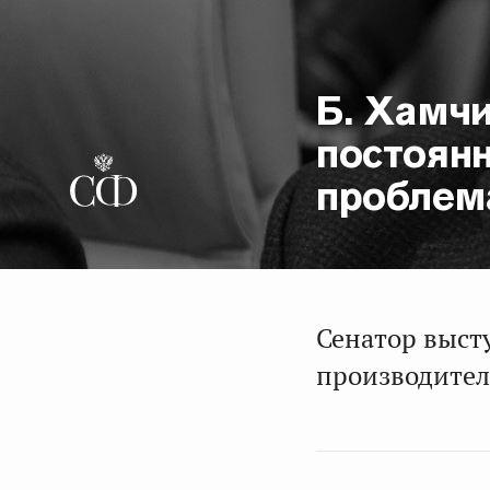
Б. Хамч
постоян
проблем
Сенатор выст
производител