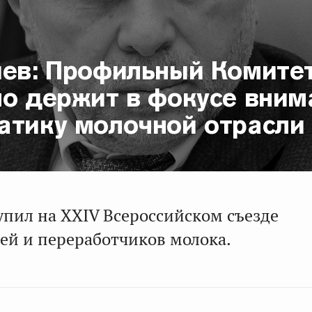
иев: Профильный Комите
но держит в фокусе вним
атику молочной отрасли
упил на XXIV Всероссийском съезде
ей и переработчиков молока.