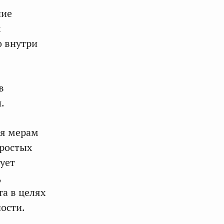
ние
х
о внутри
в
.
ря мерам
простых
ует
,
а в целях
ости.