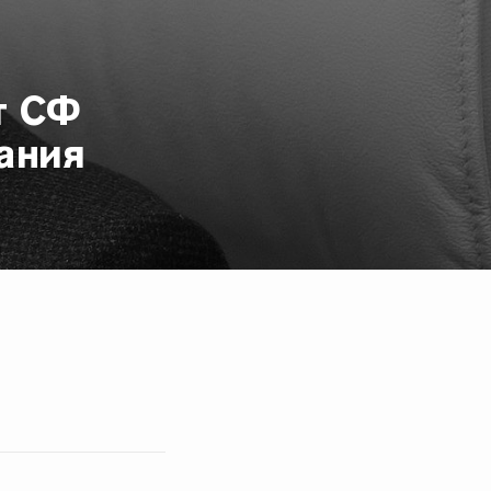
т СФ
ания