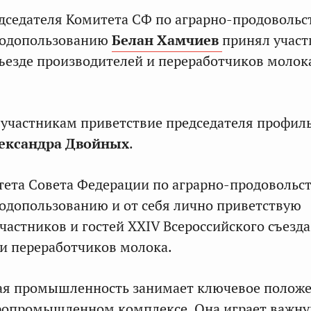
дседателя Комитета СФ по аграрно-продовольс
родопользованию
Белан Хамчиев
принял участ
ъезде производителей и переработчиков молок
 участникам приветствие председателя профил
ександра Двойных
.
ета Совета Федерации по аграрно-продовольс
одопользованию и от себя лично приветствую
частников и гостей XXIV Всероссийского съезда
и переработчиков молока.
ая промышленность занимает ключевое полож
гропромышленном комплексе. Она играет важну