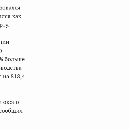
изовался
ялся как
рту.
ении
а
5% больше
зводства
 на 818,4
и около
 сообщил