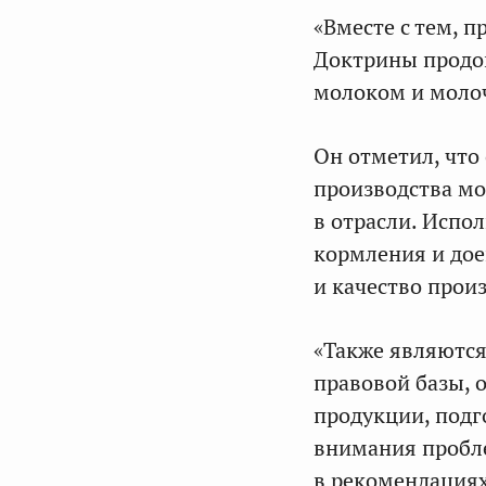
«Вместе с тем, 
Доктрины продов
молоком и молоч
Он отметил, что
производства мо
в отрасли. Испо
кормления и дое
и качество прои
«Также являютс
правовой базы, 
продукции, подг
внимания пробле
в рекомендациях