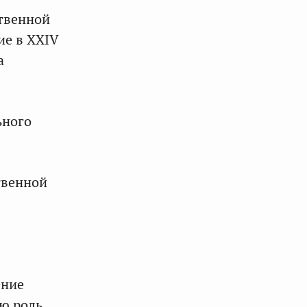
твенной
ие в XXIV
а
ьного
твенной
ение
ю роль