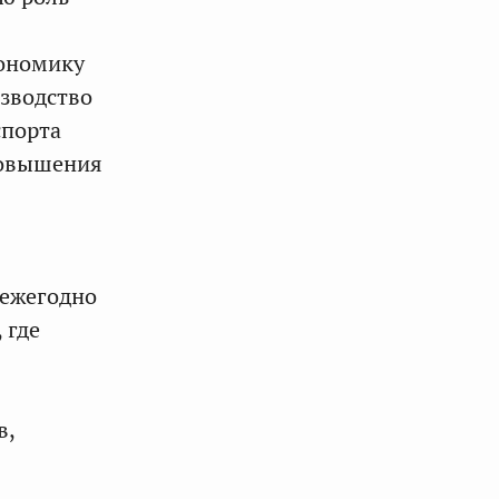
кономику
изводство
спорта
 повышения
 ежегодно
 где
в,