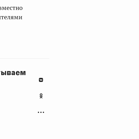
овместно
ителями
тываем