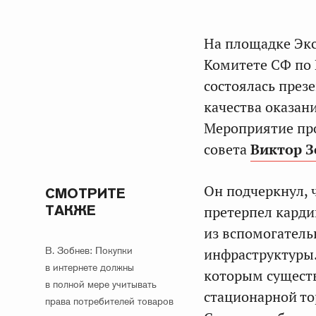
На площадке Экс
Комитете СФ по 
состоялась през
качества оказан
Мероприятие про
совета
Виктор З
Он подчеркнул, 
СМОТРИТЕ
ТАКЖЕ
претерпел кард
из вспомогатель
В. Зобнев: Покупки
инфраструктуры.
в интернете должны
которым существ
в полной мере учитывать
стационарной то
права потребителей товаров