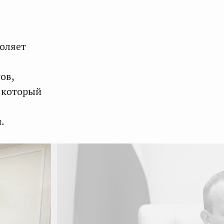
воляет
ов,
, который
.