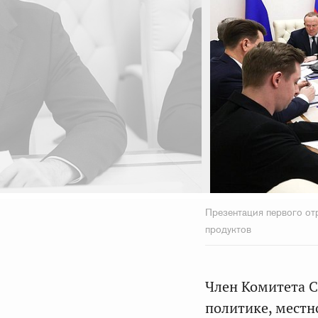
Презентация первого отр
продуктов
Член Комитета С
политике, мест