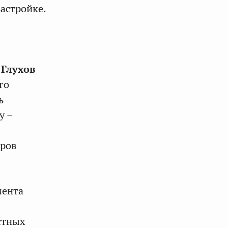
астройке.
 Глухов
го
ь
у –
еров
мента
стных