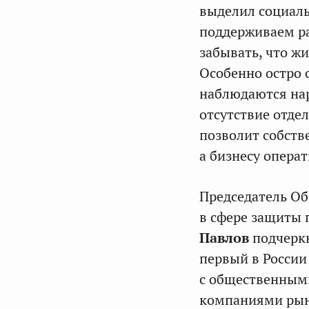
выделил социаль
поддерживаем ра
забывать, что жи
Особенно остро 
наблюдаются на
отсутствие отде
позволит собст
а бизнесу операт
Председатель Об
в сфере защиты 
Павлов
подчеркн
первый в России
с общественным
компаниями рын