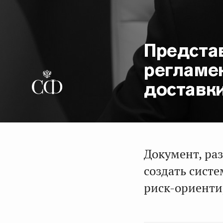
Предста
регламен
доставки
Документ, ра
создать систе
риск-ориенти