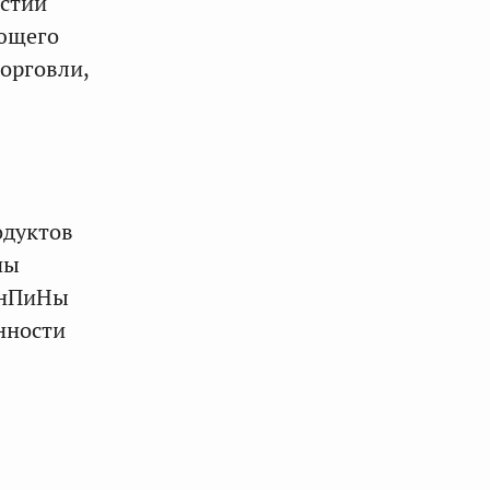
астии
ующего
орговли,
одуктов
ны
СанПиНы
нности