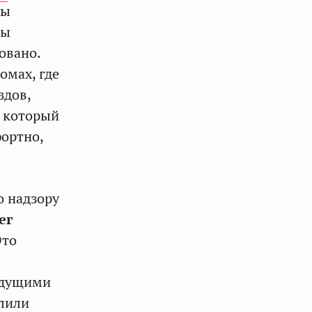
Мы
ны
овано.
омах, где
здов,
, который
ортно,
о надзору
ег
Это
едущими
лили