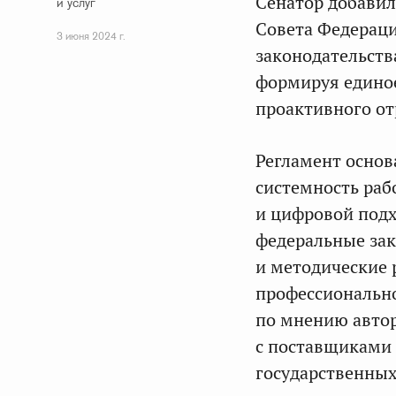
Сенатор добавил
и услуг
Совета Федераци
3 июня 2024 г.
законодательств
формируя единое
проактивного от
Регламент основ
системность раб
и цифровой подх
федеральные зак
и методические 
профессионально
по мнению автор
с поставщиками 
государственных