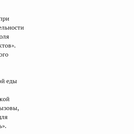
 при
ельности
роля
ктов».
ого
ой еды
ской
вызовы,
для
ь».