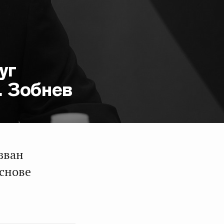
уг
. Зобнев
зван
основе