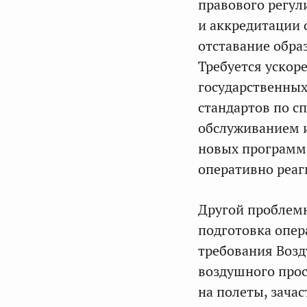
правового регул
и аккредитации 
отставание обра
Требуется ускор
государственных
стандартов по с
обслуживанием 
новых программ 
оперативно реаг
Другой проблемн
подготовка опер
требования Возд
воздушного прос
на полеты, зача