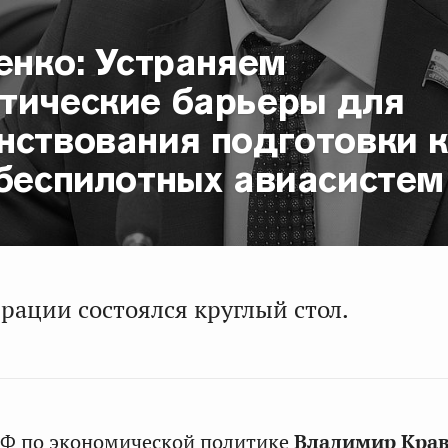
енко: Устраняем
тические барьеры для
нствования подготовки 
 беспилотных авиасистем
рации состоялся круглый стол.
СФ по экономической политике
Владимир Кра