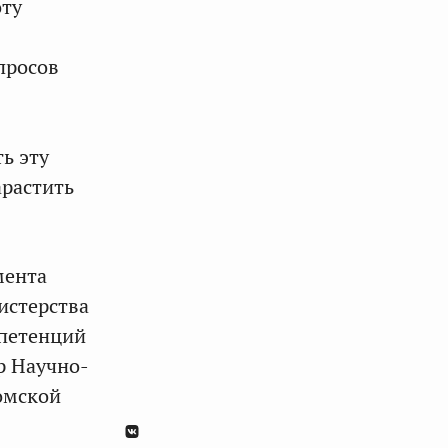
оту
просов
ть эту
арастить
мента
истерства
мпетенций
р Научно-
омской