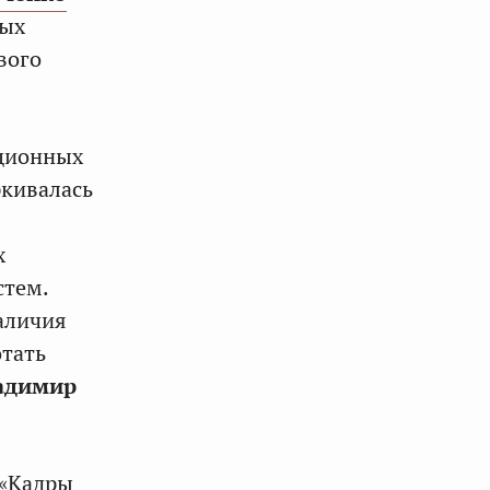
ных
вого
ационных
ркивалась
х
стем.
наличия
тать
адимир
 «Кадры