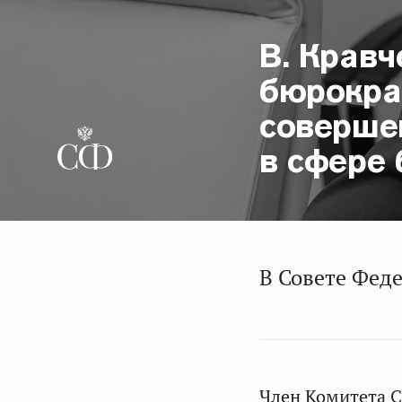
В. Кравч
бюрокра
соверше
в сфере
В Совете Феде
Член Комитета 