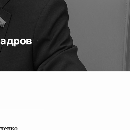
кадров
вченко