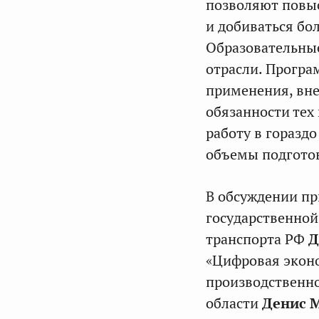
позволяют повыс
и добиваться бо
Образовательные
отрасли. Програ
применения, вн
обязанности тех 
работу в горазд
объемы подготов
В обсуждении пр
государственной
транспорта РФ
Д
«Цифровая экон
производственн
области
Денис 