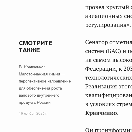
провел круглый 
авиационных си
регулирования».
Сенатор отметил
СМОТРИТЕ
ТАКЖЕ
систем (БАС) и 
на самом высоко
В. Кравченко:
Федерации, к 20
Малотоннажная химия —
технологических
перспективное направление
Реализация этог
для обеспечения роста
квалифицирован
валового внутреннего
продукта России
в условиях стре
Кравченко
.
19 ноября 2025 г.
Он проинформиро