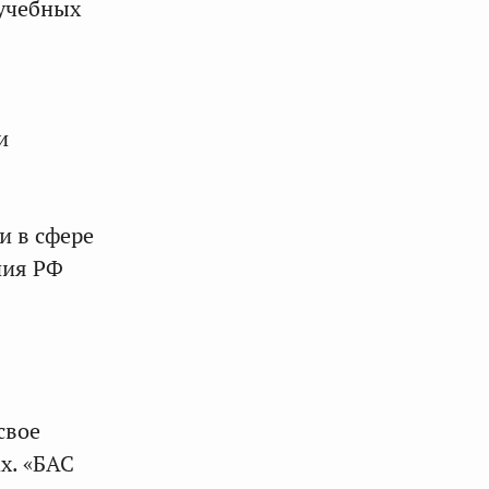
учебных
и
и в сфере
ния РФ
свое
х. «БАС