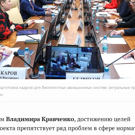
Подготовка кадров для беспилотных авиационных систем: актуальные 
я»
ам
Владимира Кравченко
, достижению целей
оекта препятствует ряд проблем в сфере норм