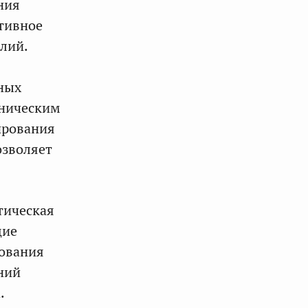
ния
тивное
лий.
ных
хническим
ирования
озволяет
тическая
щие
зования
ний
.