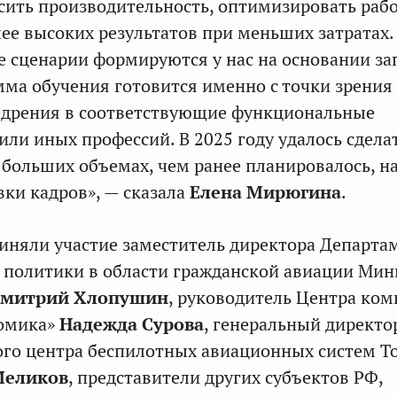
ить производительность, оптимизировать раб
лее высоких результатов при меньших затратах.
 сценарии формируются у нас на основании за
мма обучения готовится именно с точки зрения
едрения в соответствующие функциональные
или иных профессий. В 2025 году удалось сдела
о больших объемах, чем ранее планировалось, н
ки кадров», — сказала
Елена Мирюгина
.
иняли участие заместитель директора Департа
 политики в области гражданской авиации Мин
митрий Хлопушин
, руководитель Центра ко
омика»
Надежда Сурова
, генеральный директо
ого центра беспилотных авиационных систем Т
Меликов
, представители других субъектов РФ,