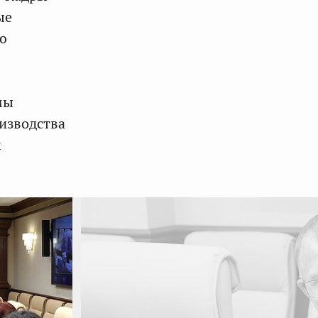
ые
ю
мы
изводства
х