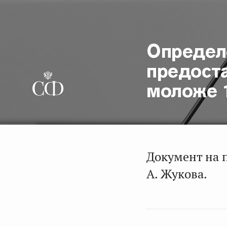
Определ
предост
моложе 1
Документ на 
А. Жукова.