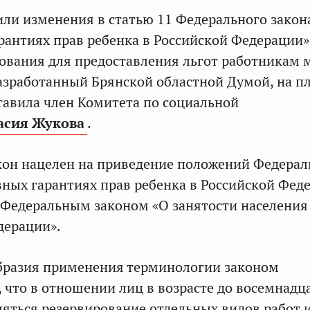
ли изменения в статью 11 Федерального закон
рантиях прав ребенка в Российской Федерации»
вания для предоставления льгот работникам 
разработанный Брянской областной Думой, на 
тавила член Комитета по социальной
асия Жукова
.
акон нацелен на приведение положений Федерал
вных гарантиях прав ребенка в Российской Фед
с Федеральным законом «О занятости населения
дерации».
образия применения терминологии законом
, что в отношении лиц в возрасте до восемнадц
яться резервирование отдельных видов работ 