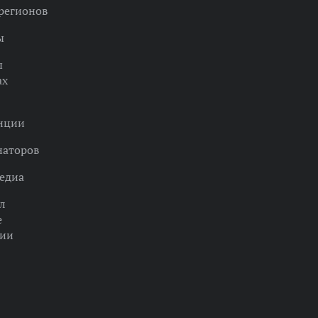
регионов
ы
ы
ах
нции
наторов
едиа
л
е
ции