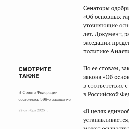
Сенаторы одобри
«Об основных га
уточняющие осно
лет. Документ, 
заседании предс
политике
Анаст
По ее словам, з
СМОТРИТЕ
ТАКЖЕ
закона «Об осно
в соответствие 
В Совете Федерации
в Российской Фе
состоялось 599-е заседание
«В целях едино
29 октября 2025 г.
устанавливается
может осуществл