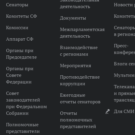
Сенаторы
Новости 
деятельность
Комитеты СФ
Комитет
Документы
Комиссии
Сенатор
Межпарламентская
в регион
деятельность
Аппарат СФ
Пресс-
Взаимодействие
Органы при
конфере
с регионами
Председателе
Блоги се
Мероприятия
Органы при
Совете
Мультим
Противодействие
Федерации
коррупции
Телекана
Совет
и прямы
Ежегодные
законодателей
трансля
отчеты сенаторов
при Федеральном
Для СМИ
Собрании
Отчеты
полномочных
Полномочные
представителей
представители