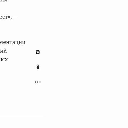
ест», —
аментации
рий
ных