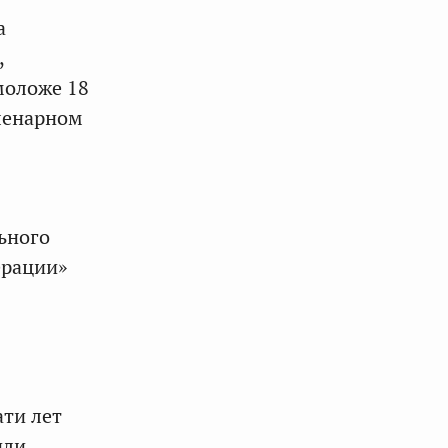
а
,
моложе 18
пленарном
ьного
ерации»
ати лет
или