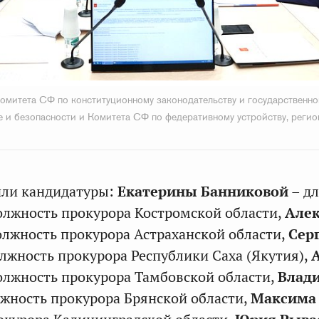
омитета СФ по конституционному законодательству и государственном
 и безопасности и Комитета СФ по федеративному устройству, реги
или кандидатуры:
Екатерины Банниковой
– д
олжность прокурора Костромской области,
Алек
олжность прокурора Астраханской области,
Сер
олжность прокурора Республики Саха (Якутия),
олжность прокурора Тамбовской области,
Влад
лжность прокурора Брянской области,
Максима