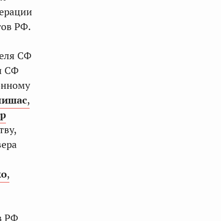
дерации
тов РФ.
теля СФ
я СФ
онному
лишас
,
р
тву,
вера
ко
,
в РФ