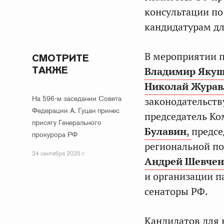
консультации п
кандидатурам дл
В мероприятии п
СМОТРИТЕ
ТАКЖЕ
Владимир Яку
Николай Журав
На 596-м заседании Совета
законодательств
Федерации А. Гуцан принес
председатель Ко
присягу Генерального
Булавин
,
предсе
прокурора РФ
региональной по
24 сентября 2025 г.
Андрей Шевчен
и организации п
сенаторы РФ.
Кандидатов для 