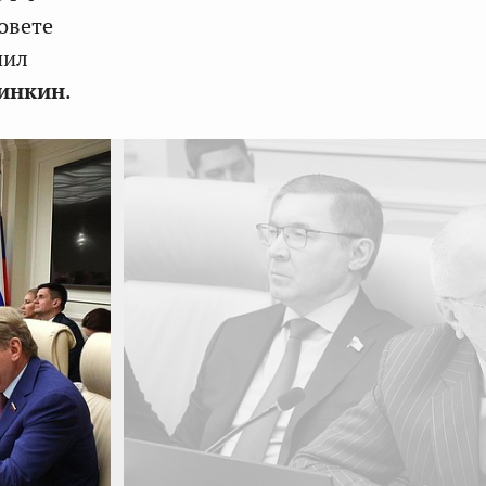
овете
пил
зинкин
.