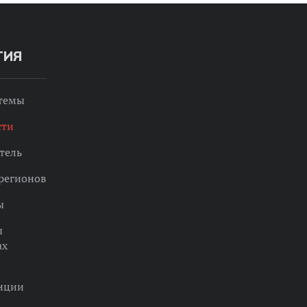
ТИЯ
 темы
сти
тель
регионов
ы
ы
ах
нции