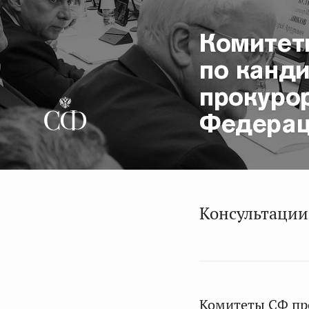
Комитет
по канд
прокуро
Федера
Консультации
Комитеты СФ про