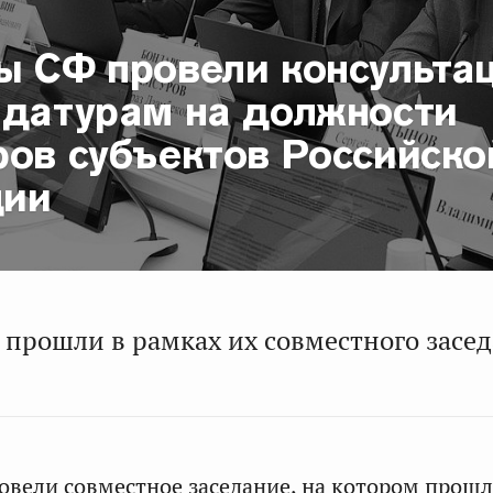
ы СФ провели консульта
идатурам на должности
ров субъектов Российско
ции
 прошли в рамках их совместного засед
вели совместное заседание, на котором прош