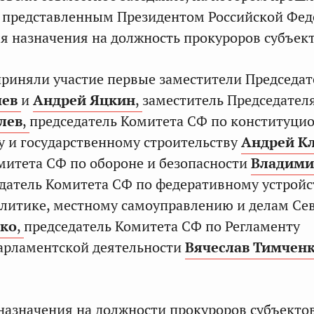
о представленным Президентом Российской Фе
я назначения на должность прокуроров субъек
риняли участие первые заместители Председа
шев
и
Андрей Яцкин
,
заместитель Председател
лев
,
председатель Комитета СФ по конституци
у и государственному строительству
Андрей К
митета СФ по обороне и безопасности
Владими
датель Комитета СФ по федеративному устройс
литике, местному самоуправлению и делам Се
ко
,
председатель Комитета СФ по Регламенту
арламентской деятельности
Вячеслав Тимчен
назначения на должности прокуроров субъекто