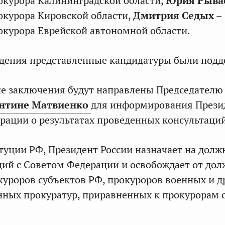
окурора Калининградской области,
Юрия Рыва
окурора Кировской области,
Дмитрия Седых
–
окурора Еврейской автономной области.
ждения представленные кандидатуры были под
е заключения будут направлены Председателю
нтине Матвиенко
для информирования Прези
рации о результатах проведенных консультаций
туции РФ, Президент России назначает на долж
ций с Советом Федерации и освобождает от дол
окуроров субъектов РФ, прокуроров военных и д
ных прокуратур, приравненных к прокурорам 