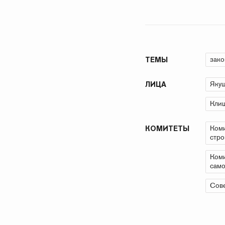
зако
ТЕМЫ
Яку
ЛИЦА
Клиш
Коми
КОМИТЕТЫ
стро
Коми
само
Сове