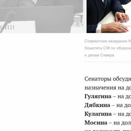
Совместное заседание К
Комитета СФ по обороне
и делам Севера
Сенаторы обсуд
назначения на д
Гулягина
– на д
Дябкина
– на д
Кулагина
– на д
Мосина
– на до