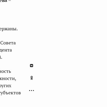
ева
–
держаны.
 Совета
дента
.
ность
жности,
ругих
субъектов