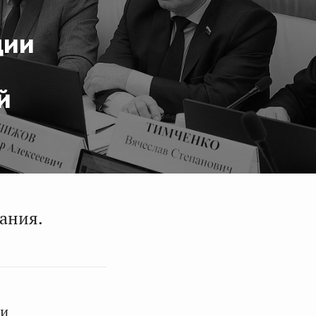
ции
й
ания.
ли