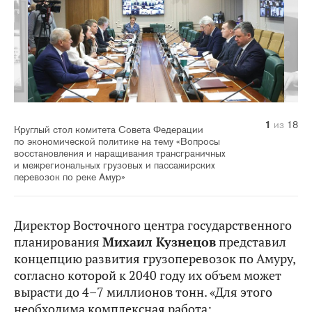
10
14
11
12
13
15
16
17
18
1
2
3
4
5
6
7
8
9
из
из
из
из
из
из
из
из
из
из
из
из
из
из
из
из
из
из
18
18
18
18
18
18
18
18
18
18
18
18
18
18
18
18
18
18
Круглый стол комитета Совета Федерации
по экономической политике на тему «Вопросы
восстановления и наращивания трансграничных
и межрегиональных грузовых и пассажирских
перевозок по реке Амур»
Директор Восточного центра государственного
планирования
Михаил Кузнецов
представил
концепцию развития грузоперевозок по Амуру,
согласно которой к 2040 году их объем может
вырасти до 4–7 миллионов тонн. «Для этого
необходима комплексная работа: