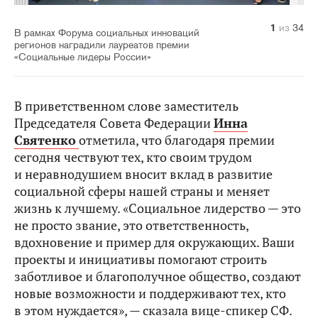
10
14
20
21
22
23
24
25
26
27
28
29
30
31
32
33
34
11
12
13
15
16
17
18
19
1
2
3
4
5
6
7
8
9
из
из
из
из
из
из
из
из
из
из
из
из
из
из
из
из
из
из
из
из
из
из
из
из
из
из
из
из
из
из
из
из
из
из
34
34
34
34
34
34
34
34
34
34
34
34
34
34
34
34
34
34
34
34
34
34
34
34
34
34
34
34
34
34
34
34
34
34
В рамках Форума социальных инноваций
регионов наградили лауреатов премии
«Социальные лидеры России»
В приветственном слове заместитель
Председателя Совета Федерации
Инна
Святенко
отметила, что благодаря премии
сегодня чествуют тех, кто своим трудом
и неравнодушием вносит вклад в развитие
социальной сферы нашей страны и меняет
жизнь к лучшему. «Социальное лидерство — это
не просто звание, это ответственность,
вдохновение и пример для окружающих. Ваши
проекты и инициативы помогают строить
заботливое и благополучное общество, создают
новые возможности и поддерживают тех, кто
в этом нуждается», — сказала вице-спикер СФ.