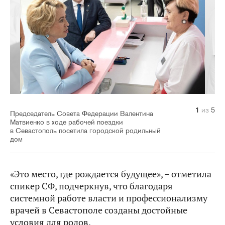
1
2
3
4
5
из
из
из
из
из
5
5
5
5
5
Председатель Совета Федерации Валентина
Матвиенко в ходе рабочей поездки
в Севастополь посетила городской родильный
дом
«Это место, где рождается будущее», – отметила
спикер СФ, подчеркнув, что благодаря
системной работе власти и профессионализму
врачей в Севастополе созданы достойные
условия для родов.