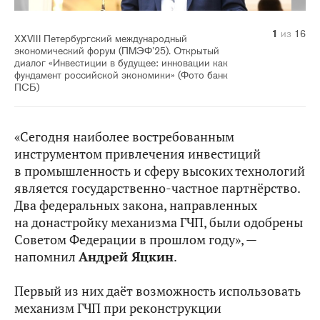
10
14
11
12
13
15
16
1
2
3
4
5
6
7
8
9
из
из
из
из
из
из
из
из
из
из
из
из
из
из
из
из
16
16
16
16
16
16
16
16
16
16
16
16
16
16
16
16
XXVIII Петербургский международный
экономический форум (ПМЭФ’25). Открытый
диалог «Инвестиции в будущее: инновации как
фундамент российской экономики» (Фото банк
ПСБ)
«Сегодня наиболее востребованным
инструментом привлечения инвестиций
в промышленность и сферу высоких технологий
является государственно-частное партнёрство.
Два федеральных закона, направленных
на донастройку механизма ГЧП, были одобрены
Советом Федерации в прошлом году», —
напомнил
Андрей Яцкин
.
Первый из них даёт возможность использовать
механизм ГЧП при реконструкции