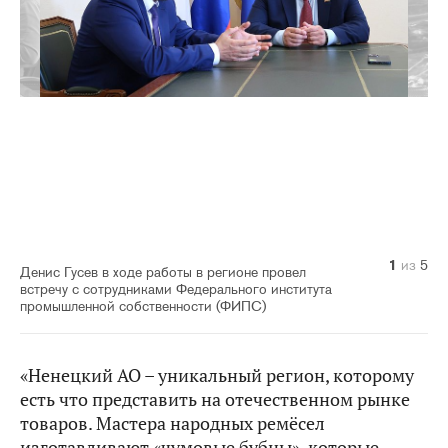
1
2
3
4
5
из
из
из
из
из
5
5
5
5
5
Денис Гусев в ходе работы в регионе провел
встречу с сотрудниками Федерального института
промышленной собственности (ФИПС)
«Ненецкий АО – уникальный регион, которому
есть что представить на отечественном рынке
товаров. Мастера народных ремёсел
изготавливают «чумовые бубны», которые