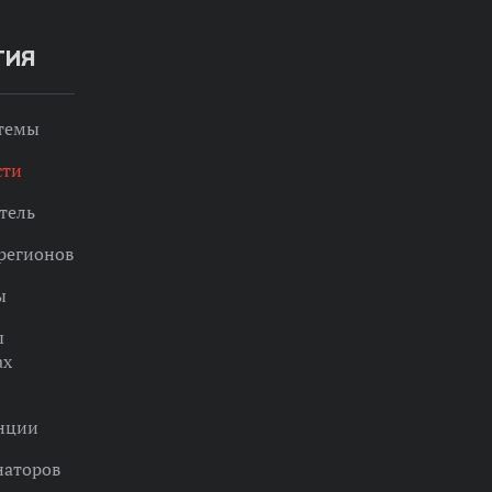
ТИЯ
 темы
сти
тель
регионов
ы
ы
ах
нции
наторов