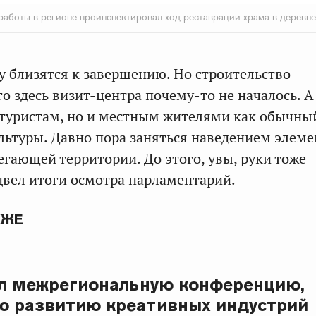
 работы в регионе проинспектировал ход реставрации храма в деревн
у близятся к завершению. Но строительство
о здесь визит-центра почему‑то не началось. А
 туристам, но и местным жителями как обычны
льтуры. Давно пора заняться наведением элем
егающей территории. До этого, увы, руки тоже
двел итоги осмотра парламентарий.
КЖЕ
ыл межрегиональную конференцию,
ю развитию креативных индустрий