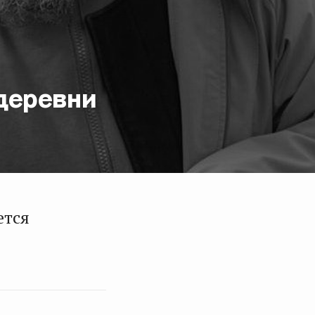
деревни
ется