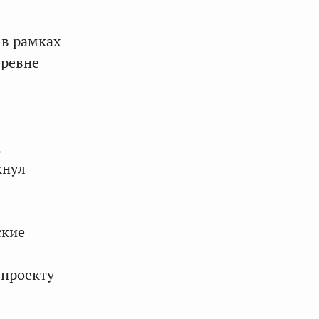
в рамках
еревне
,
кнул
ские
 проекту