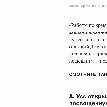
Александр Усс в рамках
«Работы по храм
запланированног
нужен не только
сельский Дом ку
порядка на прил
не дошли», — по
СМОТРИТЕ ТА
А. Усс откр
посвященну