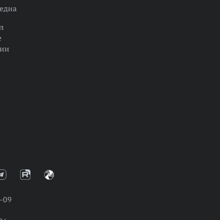
едиа
л
е
ции
-09