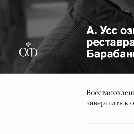
А. Усс о
реставр
Барабан
Восстановлен
завершить к о