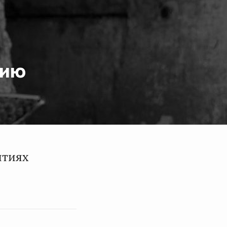
цию
ятиях