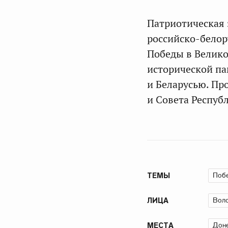
Патриотическая
российско-белор
Победы в Велико
исторической па
и Беларусью. Пр
и Совета Респуб
Поб
ТЕМЫ
Воло
ЛИЦА
Доне
МЕСТА