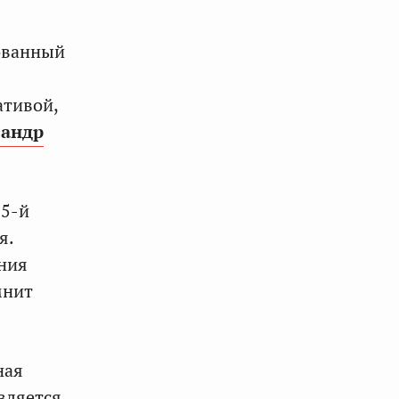
ованный
ативой,
сандр
35-й
я.
ния
мнит
ная
вляется