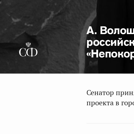
А. Воло
российс
«Непоко
Сенатор прин
проекта в гор