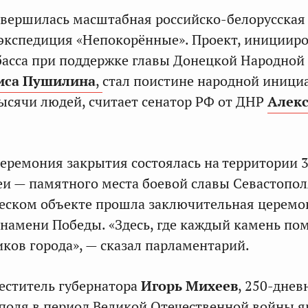
авершилась масштабная российско-белорусская
 экспедиция «Непокорённые». Проект, инициир
асса при поддержке главы Донецкой Народной
иса Пушилина
,
стал поистине народной иници
сячи людей, считает сенатор РФ от ДНР
Алек
еремония закрытия состоялась на территории 
еи — памятного места боевой славы Севастопол
ческом объекте прошла заключительная церемо
намени Победы. «Здесь, где каждый камень по
ков города», — сказал парламентарий.
еститель губернатора
Игорь Михеев
, 250-днев
поля в период Великой Отечественной войны я