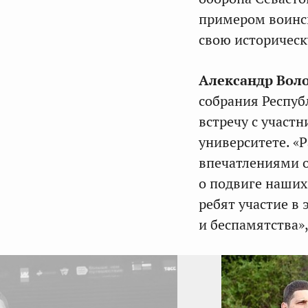
примером воинск
свою историческ
Александр Вол
собрания Респуб
встречу с участ
университете. «
впечатлениями о
о подвиге наших
ребят участие в
и беспамятства»