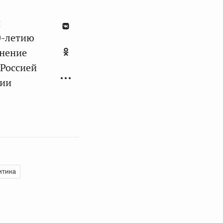
й
0-летию
анение
 Россией
ции
итика