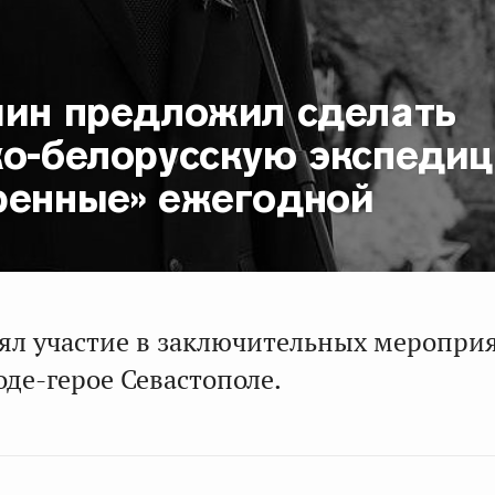
шин предложил сделать
ко-белорусскую экспеди
ренные» ежегодной
ял участие в заключительных меропри
оде-герое Севастополе.