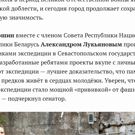
ой доблести, и сегодня город продолжает сохр
ую значимость.
ошин
вместе с членом Совета Республики Наци
лики Беларусь
Александром Лукьяновым
про
никами экспедиции в Севастопольском государ
Разработанные ребятами проекты вкупе с личн
т экспедиции — лучшее доказательство, что па
 предков живёт в сердцах молодёжи. Уверен, чт
 экспедиции стало мощной «прививкой» от фаш
, — подчеркнул сенатор.