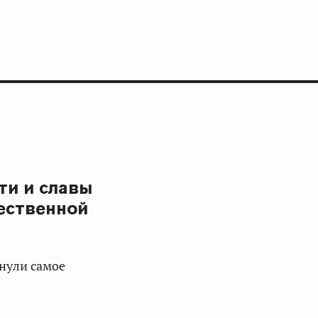
ти и славы
ественной
нули самое