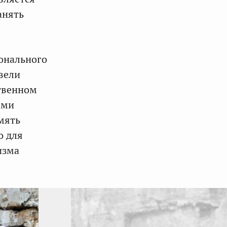
анять
онального
вели
ственном
ыми
мять
о для
изма