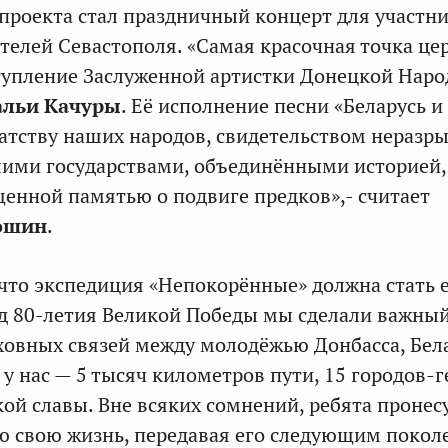
роекта стал праздничный концерт для участн
телей Севастополя. «Самая красочная точка ц
тупление Заслуженной артистки Донецкой Нар
альи Качуры
. Её исполнение песни «Беларусь и
атству наших народов, свидетельством неразр
шими государствами, объединёнными историей,
щенной памятью о подвиге предков»,- считает
ошин
.
 что экспедиция «Непокорённые» должна стать 
од 80-летия Великой Победы мы сделали важны
ховных связей между молодёжью Донбасса, Бел
 у нас — 5 тысяч километров пути, 15 городов-
кой славы. Вне всяких сомнений, ребята пронес
ю свою жизнь, передавая его следующим покол