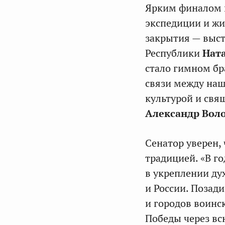
Ярким финалом п
экспедиции и жи
закрытия — выс
Республики
Нат
стало гимном бр
связи между на
культурой и свя
Александр Вол
Сенатор уверен,
традицией. «В г
в укреплении ду
и России. Позади
и городов воинс
Победы через вс