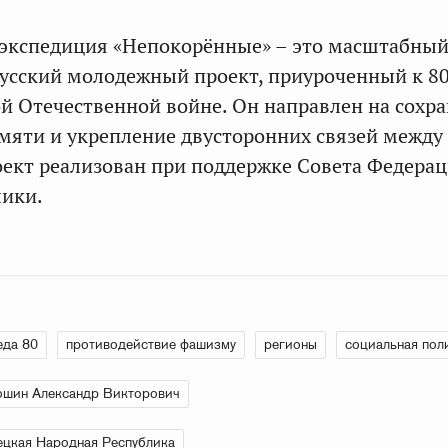
 экспедиция «Непокорённые» – это масштабны
усский молодежный проект, приуроченный к 8
й Отечественной войне. Он направлен на сохр
мяти и укрепление двусторонних связей между
оект реализован при поддержке Совета Федера
лики.
еда 80
противодействие фашизму
регионы
социальная пол
шин Александр Викторович
цкая Народная Республика