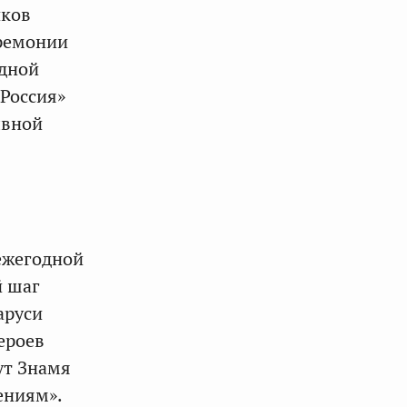
иков
еремонии
одной
 Россия»
ывной
ежегодной
й шаг
аруси
героев
ут Знамя
ениям».