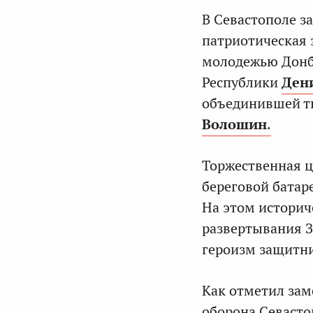
В Севастополе з
патриотическая
молодежью Донб
Республики
Ден
объединившей ты
Волошин
.
Торжественная ц
береговой батар
На этом истори
развертывания З
героизм защитни
Как отметил зам
оборона Севасто