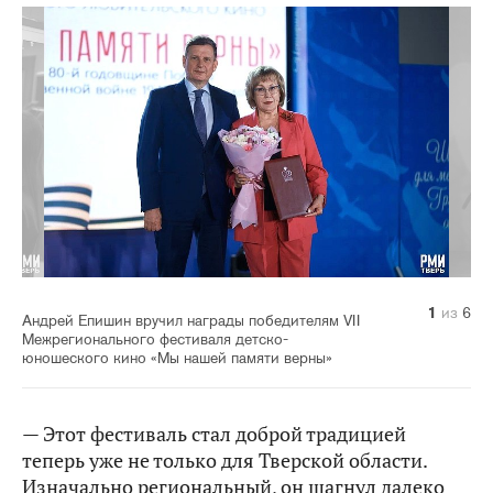
1
2
3
4
5
6
из
из
из
из
из
из
6
6
6
6
6
6
Андрей Епишин вручил награды победителям VII
Межрегионального фестиваля детско-
юношеского кино «Мы нашей памяти верны»
— Этот фестиваль стал доброй традицией
теперь уже не только для Тверской области.
Изначально региональный, он шагнул далеко