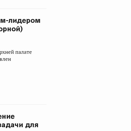
ном-лидером
орной)
ерхней палате
авлен
ение
задачи для