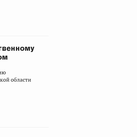
ственному
ом
ию
кой области