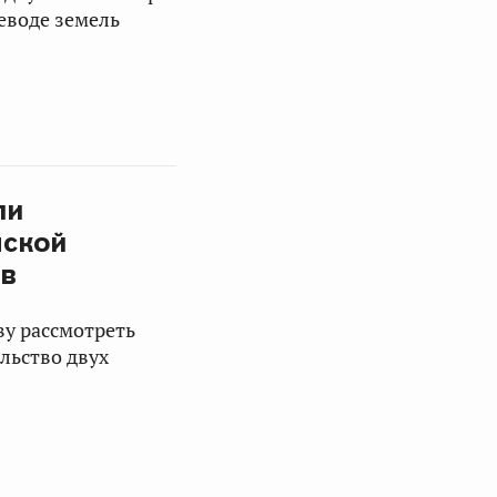
еводе земель
ли
нской
ов
у рассмотреть
льство двух