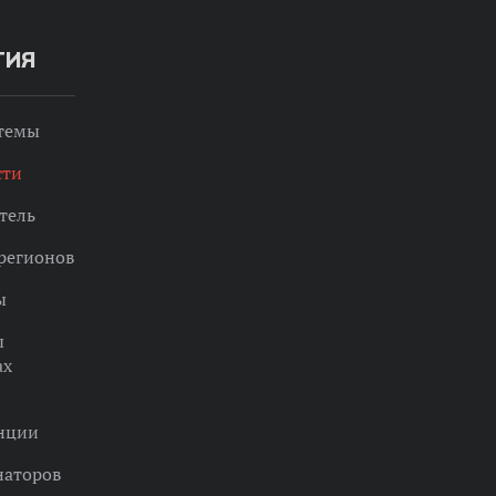
ТИЯ
 темы
сти
тель
регионов
ы
ы
ах
нции
наторов