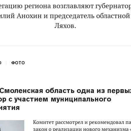
легацию региона возглавляют губернато
илий Анохин
и председатель областно
Ляхов
.
О
ФОТО
 Смоленская область одна из первы
ор с участием муниципального
иятия
Комитет рассмотрел и рекомендовал п
закон о реализации нового механизма 