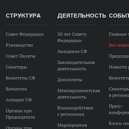
СТРУКТУРА
ДЕЯТЕЛЬНОСТЬ
СОБЫ
Совет Федерации
30 лет Совету
Главные
Федерации
Руководство
Все ново
Заседания СФ
Совет Палаты
Председа
Законодательная
Сенаторы
Новости 
деятельность
Комитеты СФ
Комитет
Документы
Комиссии
Сенатор
Межпарламентская
в регион
деятельность
Аппарат СФ
Пресс-
Взаимодействие
Органы при
конфере
с регионами
Председателе
Блоги се
Мероприятия
Органы при