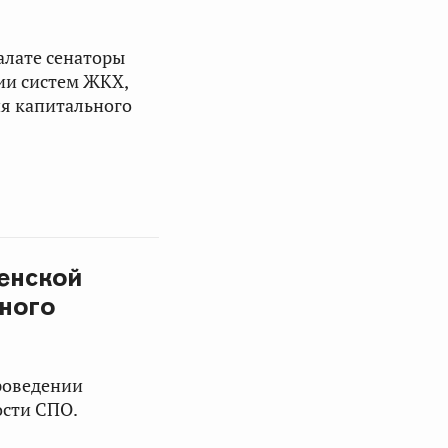
алате сенаторы
ии систем ЖКХ,
я капитального
енской
ного
роведении
ости СПО.