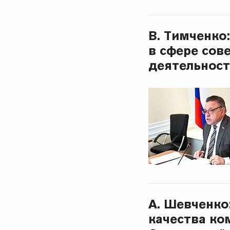
В. Тимченко
в сфере сов
деятельнос
А. Шевченко
качества ко