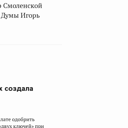
р Смоленской
й Думы
Игорь
х создала
алате одобрить
«двух ключей» при