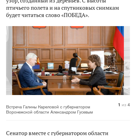
узор, созданный из деревьев. С высоты
птичьего полета и на спутниковых снимкам
будет читаться слово «ПОБЕДА».
1
2
3
4
из
из
из
из
4
4
4
4
Встреча Галины Кареловой с губернатором
Воронежской области Александром Гусевым
Сенатор вместе с губернатором области