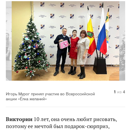
1
2
3
4
из
из
из
из
4
4
4
4
Игорь Мурог принял участие во Всероссийской
акции «Ёлка желаний»
Виктории
10 лет, она очень любит рисовать,
поэтому ее мечтой был подарок-сюрприз,