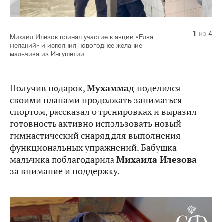
1
2
3
4
из
из
из
из
4
4
4
4
Михаил Илезов принял участие в акции «Елка
желаний» и исполнил новогоднее желание
мальчика из Ингушетии
Получив подарок,
Мухаммад
поделился
своими планами продолжать заниматься
спортом, рассказал о тренировках и выразил
готовность активно использовать новый
гимнастический снаряд для выполнения
функциональных упражнений. Бабушка
мальчика поблагодарила
Михаила Илезова
за внимание и поддержку.