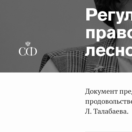
Регу
прав
лесн
Документ пре
продовольств
Л. Талабаева.