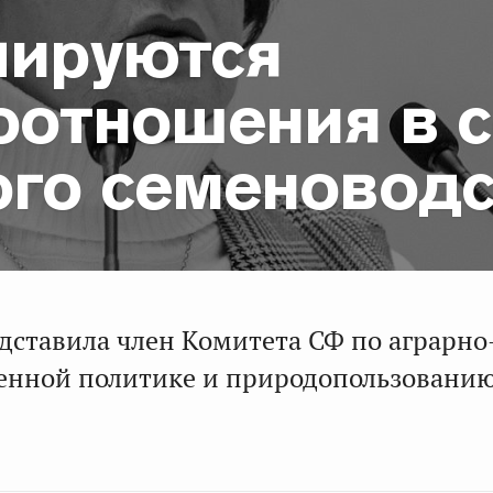
лируются
оотношения в 
ого семеноводс
дставила член Комитета СФ по аграрно
енной политике и природопользовани