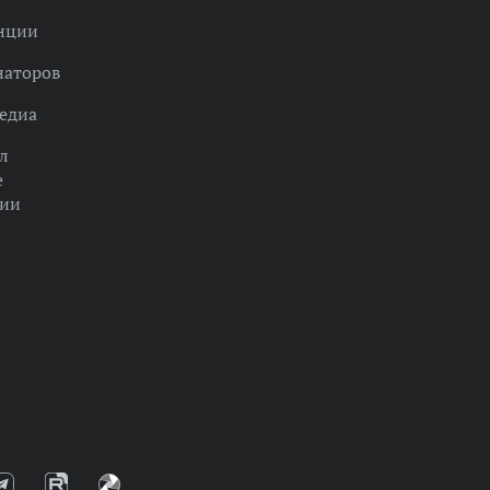
нции
наторов
едиа
л
е
ции