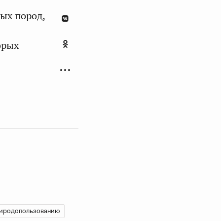
ых пород,
орых
риродопользованию