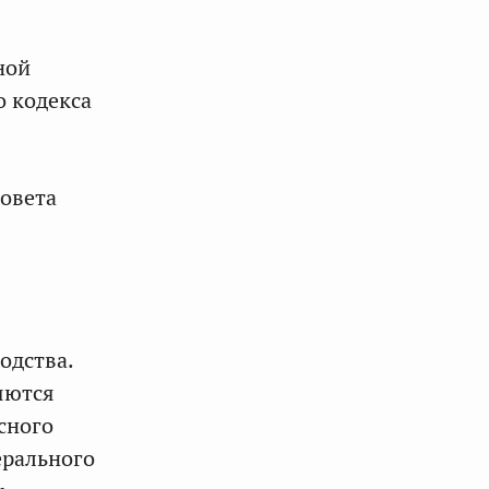
ной
о кодекса
Совета
одства.
яются
сного
ерального