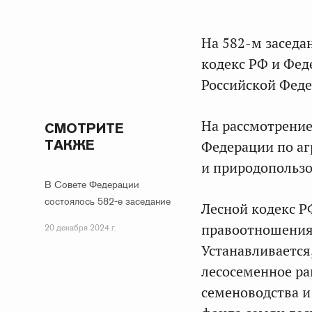
На 582-м заседа
кодекс РФ и Фед
Российской Феде
На рассмотрение
СМОТРИТЕ
ТАКЖЕ
Федерации по а
и природопольз
В Совете Федерации
состоялось 582-е заседание
Лесной кодекс Р
правоотношения,
20 декабря 2024 г.
Устанавливается
лесосеменное ра
семеноводства и