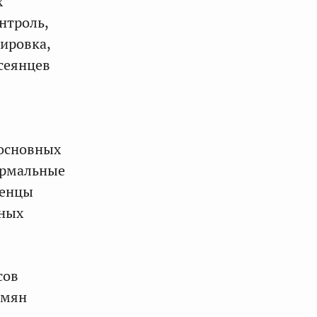
х
нтроль,
тировка,
 сеянцев
 основных
нормальные
женцы
сных
сов
емян