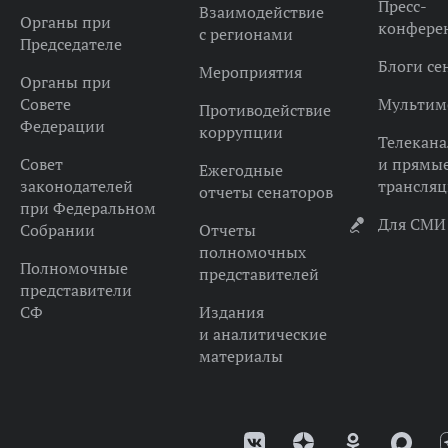
Пресс-
Взаимодействие
Органы при
конфере
с регионами
Председателе
Блоги се
Мероприятия
Органы при
Совете
Мультим
Противодействие
Федерации
коррупции
Телекана
Совет
и прямы
Ежегодные
законодателей
трансля
отчеты сенаторов
при Федеральном
Для СМИ
Собрании
Отчеты
полномочных
Полномочные
представителей
представители
СФ
Издания
и аналитические
материалы