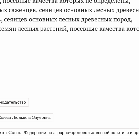
, посевные качества которых не определены,
х саженцев, сеянцев основных лесных древесн
в, сеянцев основных лесных древесных пород,
емян лесных растений, посевные качества кот
нодательство
баева Людмила Заумовна
тет Совета Федерации по аграрно-продовольственной политике и п