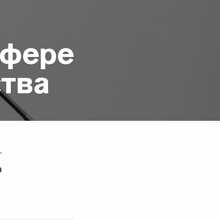
сфере
тва
-
ю