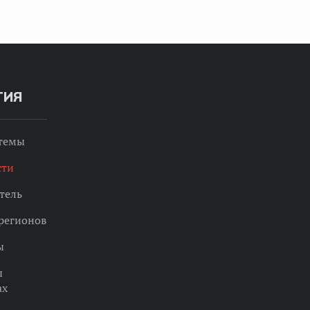
ТИЯ
 темы
сти
тель
регионов
ы
ы
ах