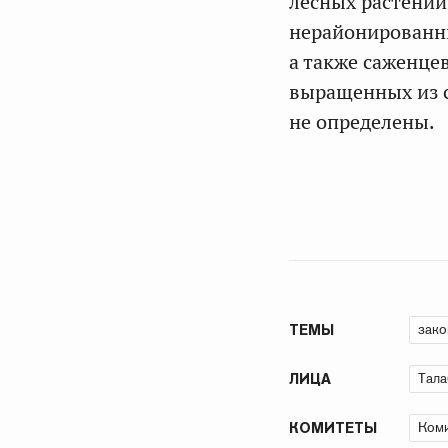
лесных растений
нерайонированны
а также саженце
выращенных из с
не определены.
зако
ТЕМЫ
Тала
ЛИЦА
Коми
КОМИТЕТЫ