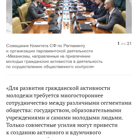
10
14
20
21
11
12
13
15
16
17
18
19
1
2
3
4
5
6
7
8
9
из
из
из
из
из
из
из
из
из
из
из
из
из
из
из
из
из
из
из
из
из
21
21
21
21
21
21
21
21
21
21
21
21
21
21
21
21
21
21
21
21
21
Совещание Комитета СФ по Регламенту
и организации парламентской деятельности
«Механизмы, направленные на привлечение
молодых гражданских активистов в деятельность
по осуществлению общественного контроля»
«Для развития гражданской активности
молодежи требуется многостороннее
сотрудничество между различными сегментами
общества: государством, образовательными
учреждениями и самими молодыми людьми.
Только совместные усилия могут привести
к созданию активного и вдумчивого