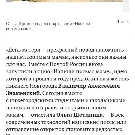
1
2
3
4
из
из
из
из
4
4
4
4
Ольга Щетинина дала старт акции «Напиши
письмо маме»
«День матери — прекрасный повод напомнить
нашим любимым мамам, насколько они важны
для нас. Вместе с Почтой России вновь
запустили акцию «Напиши письмо маме», идею
которой в прошлом году предложил нам житель
Нижнего Новгорода
Владимир Алексеевич
Знаменский
. Сегодня вместе
с нижегородскими студентами и школьниками
написали и отправили открытки своим
мамам, — отметила
Ольга Щетинина
. — В век
современных технологий написание писем или
отправление открыток становится редкостью.