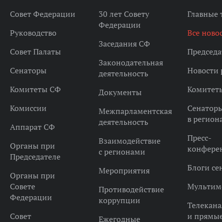
Совет Федерации
30 лет Совету
Главные
Федерации
Руководство
Все ново
Заседания СФ
Совет Палаты
Председа
Законодательная
Сенаторы
Новости 
деятельность
Комитеты СФ
Комитет
Документы
Комиссии
Сенатор
Межпарламентская
в регион
деятельность
Аппарат СФ
Пресс-
Взаимодействие
Органы при
конфере
с регионами
Председателе
Блоги се
Мероприятия
Органы при
Совете
Мультим
Противодействие
Федерации
коррупции
Телекана
Совет
и прямы
Ежегодные