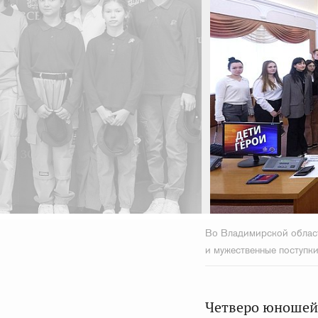
Во Владимирской област
и мужественные поступк
Четверо юношей 