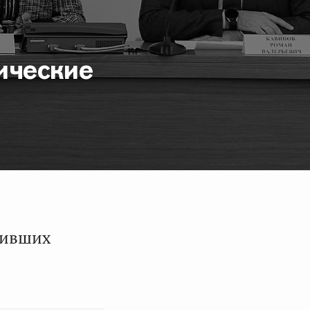
ические
шивших