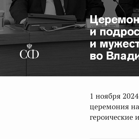
Церемон
и подро
и мужес
во Влад
1 ноября 202
церемония на
героические 