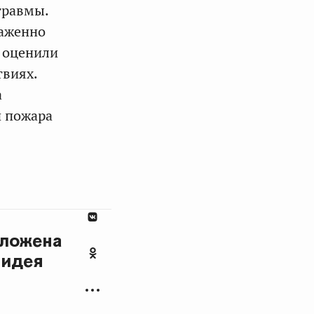
травмы.
лаженно
 оценили
твиях.
а
и пожара
аложена
 идея