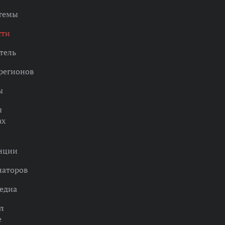
 темы
сти
тель
регионов
ы
ы
ах
нции
наторов
едиа
л
е