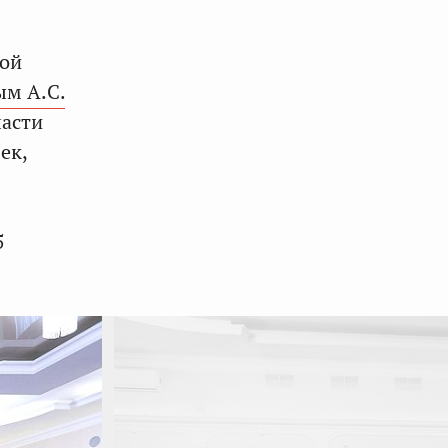
кой
м А.С.
ласти
ек,
5