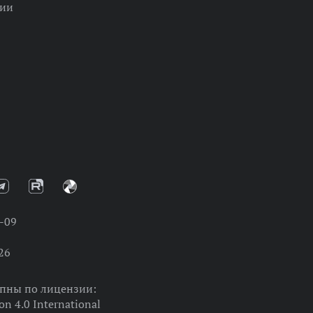
ции
-09
26
упны по лицензии:
on 4.0 International