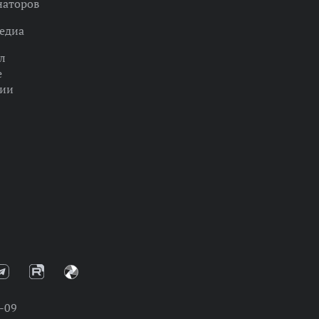
наторов
едиа
л
е
ции
-09