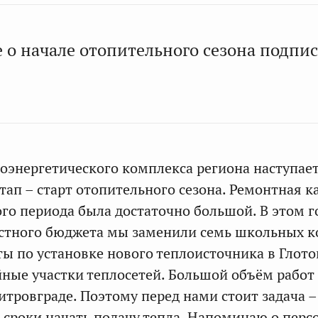
 о начале отопительного сезона подпи
лоэнергетического комплекса региона наступае
тап – старт отопительного сезона. Ремонтная 
го периода была достаточно большой. В этом г
астного бюджета мы заменили семь школьных к
ы по установке нового теплоисточника в Глото
ные участки теплосетей. Большой объём работ
тровграде. Поэтому перед нами стоит задача –
 сроки начать подачу тепла. Напоминаю о перс