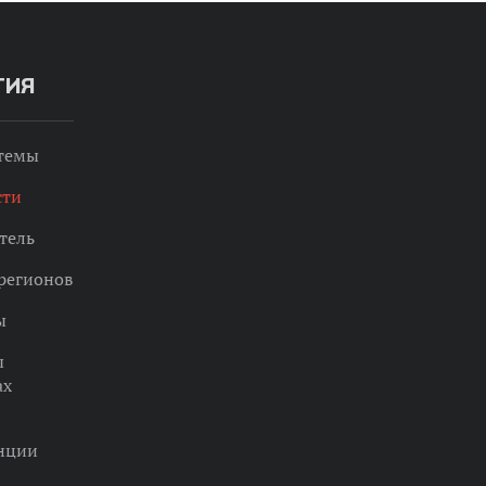
ТИЯ
 темы
сти
тель
регионов
ы
ы
ах
нции