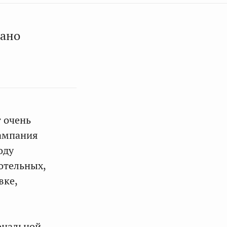
сано
т очень
кампания
оду
отельных,
вке,
ональной