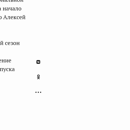
а начало
р Алексей
й сезон
ение
 пуска