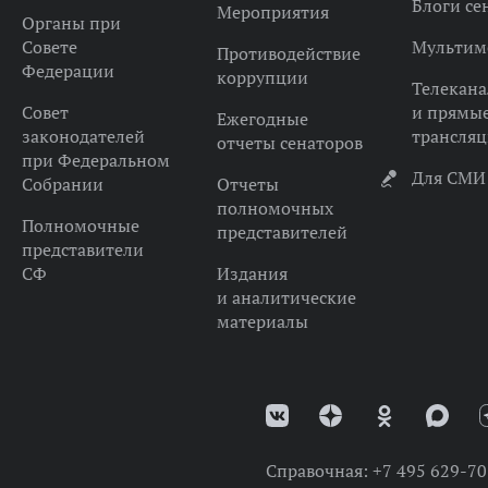
Блоги се
Мероприятия
Органы при
Совете
Мультим
Противодействие
Федерации
коррупции
Телекана
Совет
и прямы
Ежегодные
законодателей
трансля
отчеты сенаторов
при Федеральном
Для СМИ
Собрании
Отчеты
полномочных
Полномочные
представителей
представители
СФ
Издания
и аналитические
материалы
Справочная:
+7 495 629-70