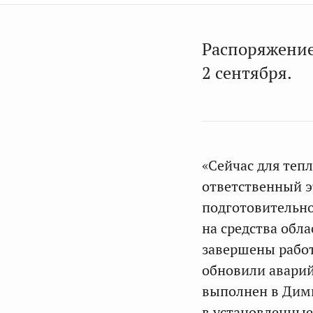
Распоряжение
2 сентября.
«Сейчас для теп
ответственный э
подготовительно
на средства обл
завершены работ
обновили аварий
выполнен в Дими
в установленные