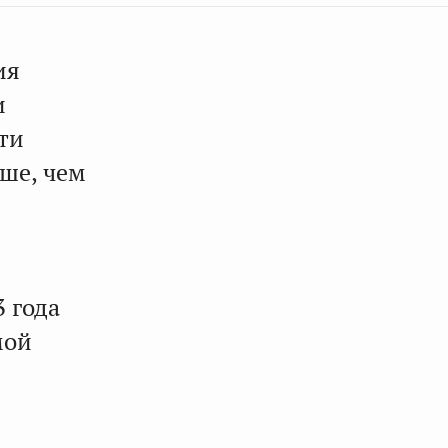
ия
и
ти
ьше, чем
3 года
мой