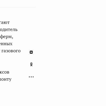
гают
водитель
 ферм,
енных
 газового
ксов
монту