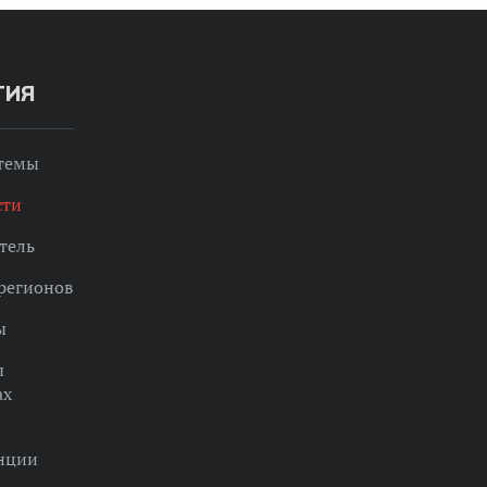
ТИЯ
 темы
сти
тель
регионов
ы
ы
ах
нции