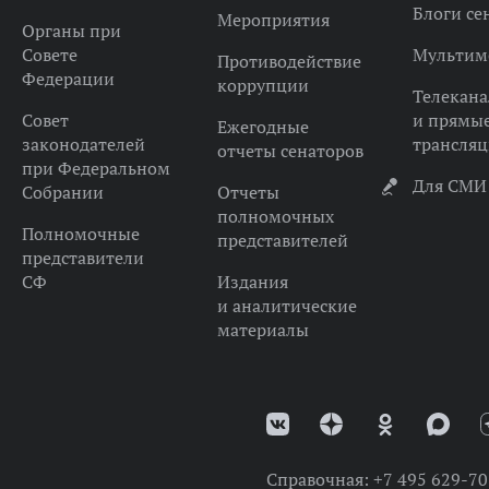
Блоги се
Мероприятия
Органы при
Совете
Мультим
Противодействие
Федерации
коррупции
Телекана
Совет
и прямы
Ежегодные
законодателей
трансля
отчеты сенаторов
при Федеральном
Для СМИ
Собрании
Отчеты
полномочных
Полномочные
представителей
представители
СФ
Издания
и аналитические
материалы
Справочная:
+7 495 629-70