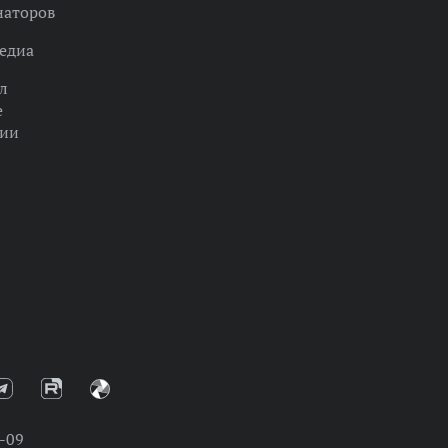
наторов
едиа
л
е
ции
-09