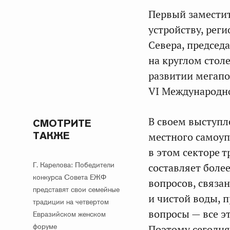
Первый заместит
устройству, рег
Севера, председ
на круглом стол
развитии мегапо
VI Международн
В своем выступ
СМОТРИТЕ
ТАКЖЕ
местного самоуп
в этом секторе 
Г. Карелова: Победители
составляет боле
конкурса Совета ЕЖФ
вопросов, связа
представят свои семейные
и чистой воды, 
традиции на четвертом
вопросы — все э
Евразийском женском
форуме
Поэтому сегодня