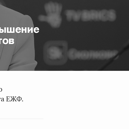
вышение
тов
о
та ЕЖФ.