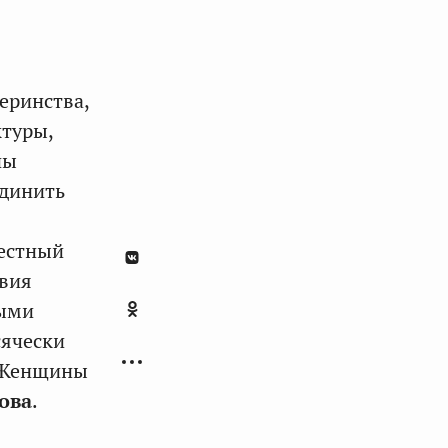
еринства,
ктуры,
ны
динить
местный
твия
ными
сячески
 «Женщины
ова
.