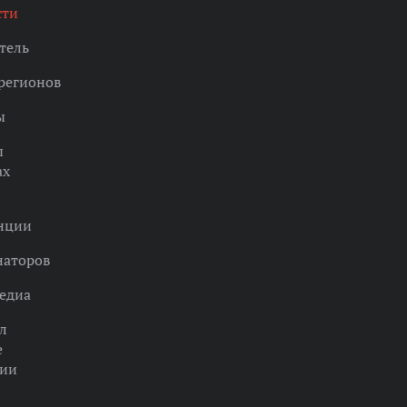
сти
тель
регионов
ы
ы
ах
нции
наторов
едиа
л
е
ции