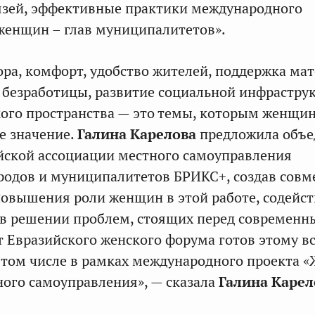
язей, эффективные практики международного
женщин – глав муниципалитетов».
ора, комфорт, удобство жителей, поддержка мат
 безработицы, развитие социальной инфрастру
кого пространства — это темы, которым женщи
е значение.
Галина Карелова
предложила объе
йской ассоциации местного самоуправления
родов и муниципалитетов БРИКС+, создав сов
повышения роли женщин в этой работе, содейс
 в решении проблем, стоящих перед современ
т Евразийского женского форума готов этому в
в том числе в рамках международного проекта
ного самоуправления», — сказала
Галина Карел