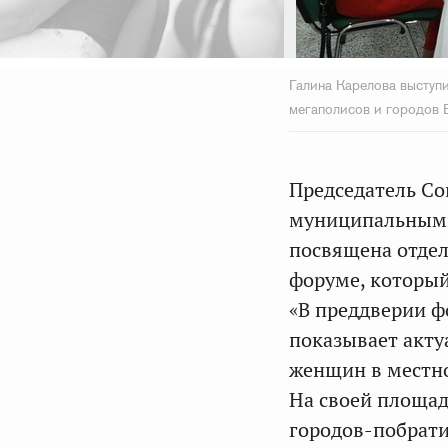
Галина Карелова выступ
мегаполисов и городов
Председатель Со
муниципальными
посвящена отде
форуме, который
«В преддверии ф
показывает акту
женщин в местно
На своей площа
городов-побрати