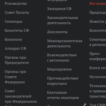
Руководство
Все ново
Заседания СФ
Совет Палаты
Председа
Законодательная
Сенаторы
Новости 
деятельность
Комитеты СФ
Комитет
Документы
Комиссии
Сенатор
Межпарламентская
в регион
деятельность
Аппарат СФ
Пресс-
Взаимодействие
Органы при
конфере
с регионами
Председателе
Блоги се
Мероприятия
Органы при
Совете
Мультим
Противодействие
Федерации
коррупции
Телекана
Совет
и прямы
Ежегодные
законодателей
трансля
отчеты сенаторов
при Федеральном
Для СМИ