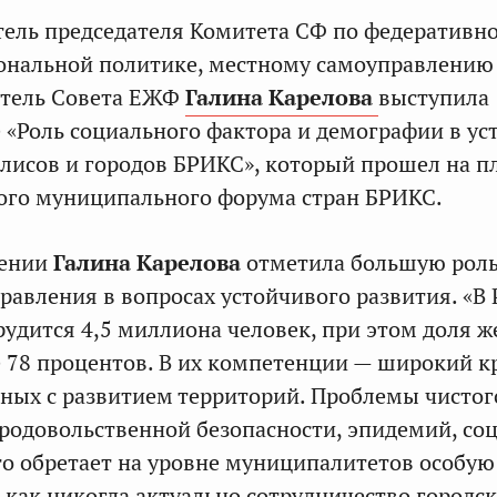
ель председателя Комитета СФ по федеративн
иональной политике, местному самоуправлению
атель Совета ЕЖФ
Галина Карелова
выступила
е «Роль социального фактора и демографии в у
лисов и городов БРИКС», который прошел на 
ого муниципального форума стран БРИКС.
лении
Галина Карелова
отметила большую рол
равления в вопросах устойчивого развития. «В 
трудится 4,5 миллиона человек, при этом доля 
е 78 процентов. В их компетенции — широкий к
нных с развитием территорий. Проблемы чистог
продовольственной безопасности, эпидемий, со
то обретает на уровне муниципалитетов особую 
 как никогда актуально сотрудничество городс