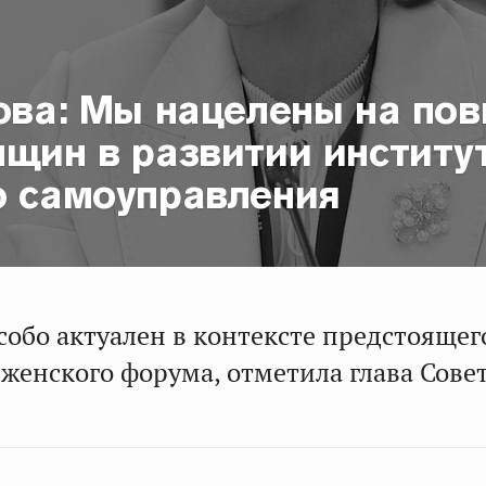
лова: Мы нацелены на по
нщин в развитии институ
о самоуправления
собо актуален в контексте предстоящег
 женского форума, отметила глава Сове