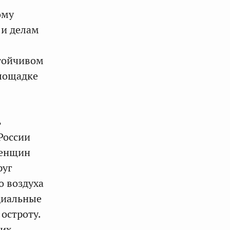
ому
 и делам
стойчивом
площадке
ь
России
женщин
руг
о воздуха
циальные
остроту.
ких