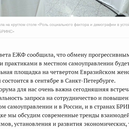
ила на круглом столе «Роль социального фактора и демографии в уст
 БРИКС»
вета ЕЖФ сообщила, что обмену прогрессивны
 практиками в местном самоуправлении буде
льная площадка на четвертом Евразийском жен
 состоится в сентябре в Санкт-Петербурге.
орума для нас очень важна сегодняшняя встреч
альность запроса на сотрудничество и повышен
м самоуправлении и в России, и в странах БРИ
дке мы обсудим современные тренды взаимоде
мов, установления и развития экономических,