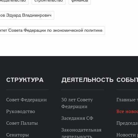
нодательство
строительство
финансы
ков Эдуард Владимирович
тет Совета Федерации по экономической политике
СТРУКТУРА
ДЕЯТЕЛЬНОСТЬ
СОБЫ
Совет Федерации
30 лет Совету
Главные
Федерации
Руководство
Все ново
Заседания СФ
Совет Палаты
Председа
Законодательная
Сенаторы
Новости 
деятельность