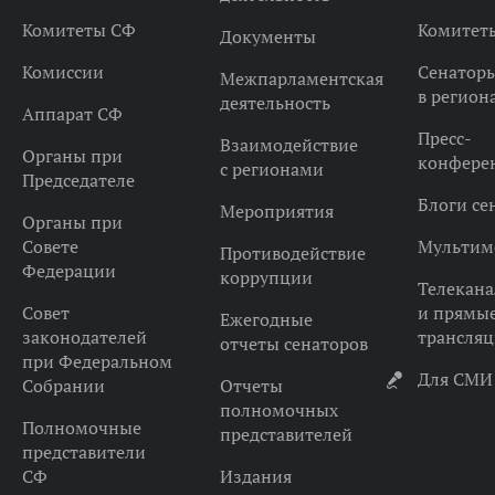
Комитеты СФ
Комитет
Документы
Комиссии
Сенатор
Межпарламентская
в регион
деятельность
Аппарат СФ
Пресс-
Взаимодействие
Органы при
конфере
с регионами
Председателе
Блоги се
Мероприятия
Органы при
Совете
Мультим
Противодействие
Федерации
коррупции
Телекана
Совет
и прямы
Ежегодные
законодателей
трансля
отчеты сенаторов
при Федеральном
Для СМИ
Собрании
Отчеты
полномочных
Полномочные
представителей
представители
СФ
Издания