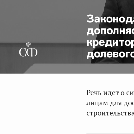
Законод
дополня
кредито
долевог
Речь идет о 
лицам для до
строительства