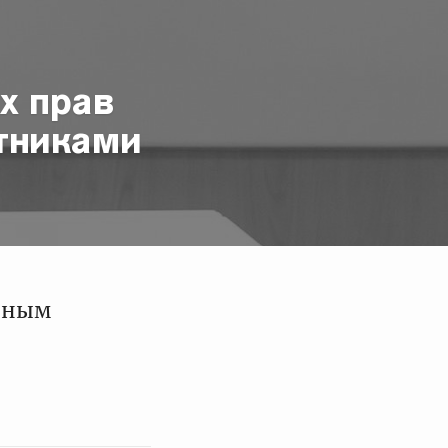
х прав
тниками
 иным