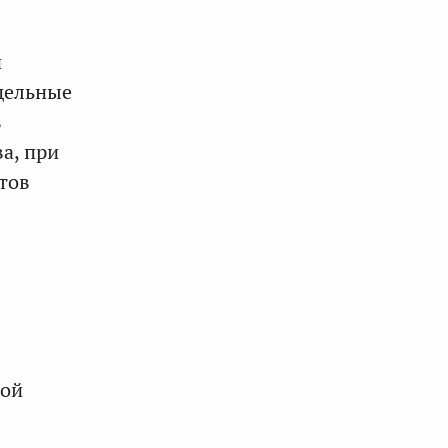
й
тдельные
в
а, при
тов
кой