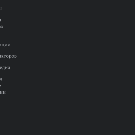
ы
ы
ах
нции
наторов
едиа
л
е
ции