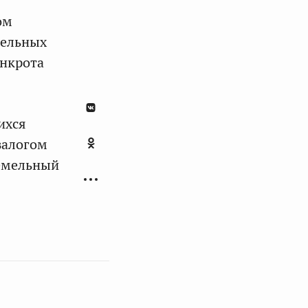
ом
дельных
анкрота
ихся
залогом
земельный