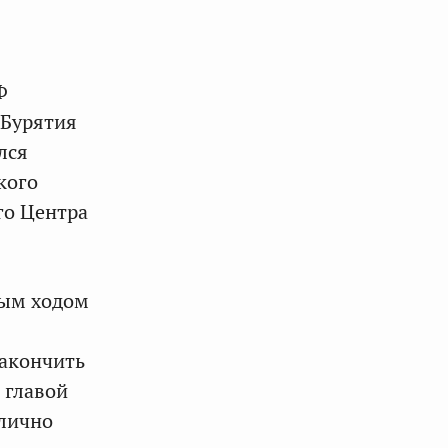
Ф
 Бурятия
лся
кого
го Центра
ным ходом
Закончить
 главой
лично