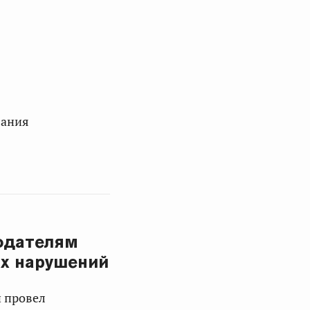
вания
одателям
х нарушений
и провел