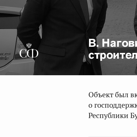
В. Наго
строител
Объект был в
о господдерж
Республики Б