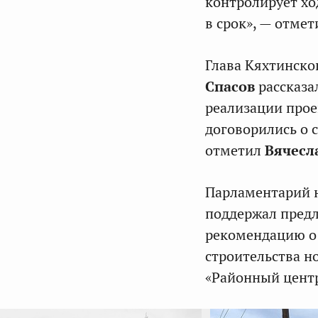
контролирует ход
в срок», — отме
Глава Кяхтинско
Спасов
рассказа
реализации прое
договорились о 
отметил
Вячесл
Парламентарий н
поддержал предл
рекомендацию о
строительства н
«Районный центр