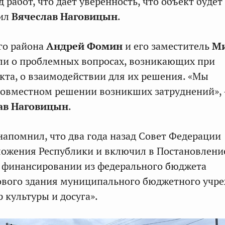
 работ, что даёт уверенность, что объект будет
тил
Вячеслав Наговицын
.
го района
Андрей Фомин
и его заместитель
М
ли о проблемных вопросах, возникающих при
кта, о взаимодействии для их решения. «Мы
совместном решении возникших затруднений»,
ав Наговицын
.
апомнил, что два года назад Совет Федерации
ожения Республики и включил в Постановлени
 финансировании из федерального бюджета
ового здания муниципального бюджетного учр
 культуры и досуга».