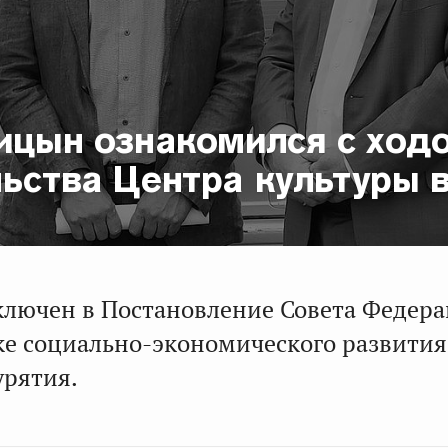
вицын ознакомился с ход
ьства Центра культуры в
ключен в Постановление Совета Федер
ке социально-экономического развития
урятия.