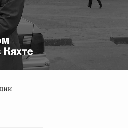
ом
 Кяхте
ации