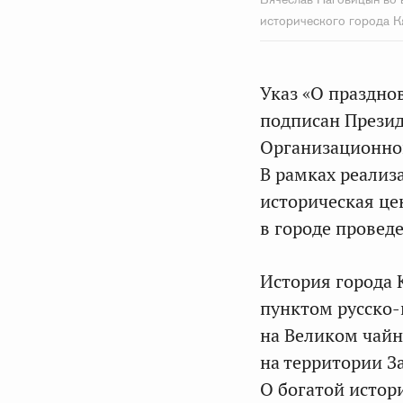
исторического города К
Указ «О празднов
подписан Презид
Организационног
В рамках реализ
историческая цен
в городе провед
История города 
пунктом русско-
на Великом чайн
на территории З
О богатой истор