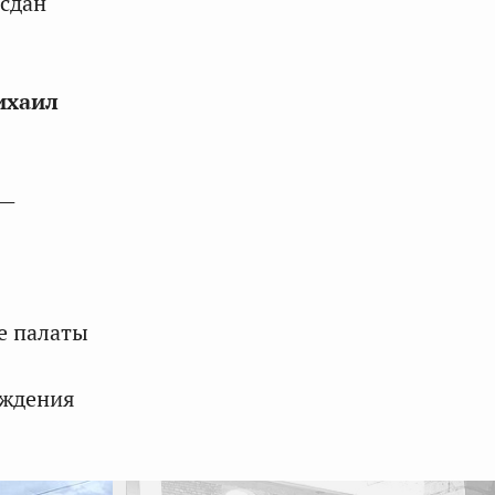
 сдан
ихаил
 —
е палаты
еждения