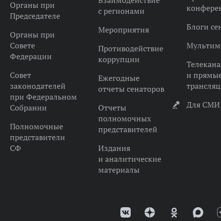
Взаимодействие
Органы при
конфере
с регионами
Председателе
Блоги се
Мероприятия
Органы при
Совете
Мультим
Противодействие
Федерации
коррупции
Телекана
Совет
и прямы
Ежегодные
законодателей
трансля
отчеты сенаторов
при Федеральном
Для СМИ
Собрании
Отчеты
полномочных
Полномочные
представителей
представители
СФ
Издания
и аналитические
материалы