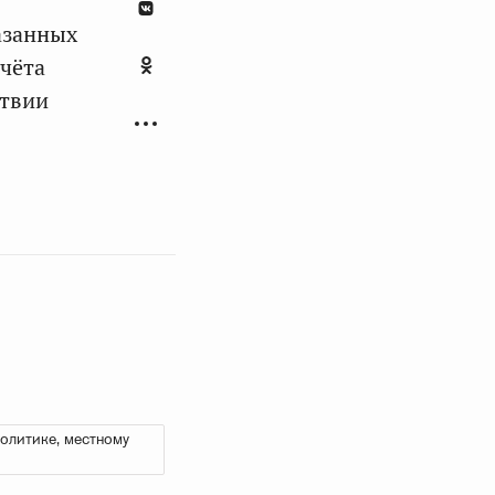
азанных
чёта
ствии
олитике, местному