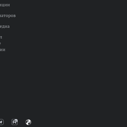
нции
наторов
едиа
л
е
ции