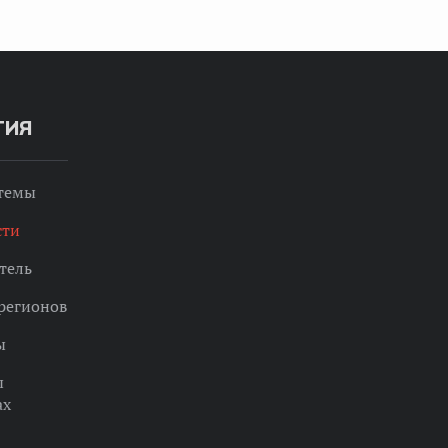
ТИЯ
 темы
сти
тель
регионов
ы
ы
ах