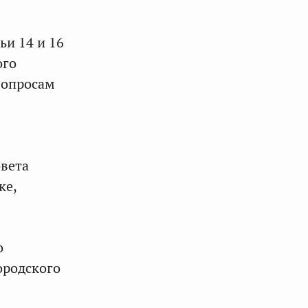
ьи 14 и 16
ого
вопросам
овета
ке,
о
ородского