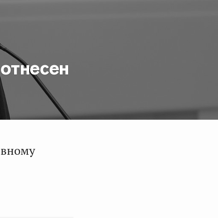
 отнесен
ивному