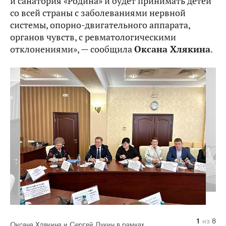
и санатория «Родина» и будет принимать детей
со всей страны с заболеваниями нервной
системы, опорно-двигательного аппарата,
органов чувств, с ревматологическими
отклонениями», — сообщила
Оксана Хлякина
.
1
2
3
4
5
6
7
8
из
из
из
из
из
из
из
из
8
8
8
8
8
8
8
8
Оксана Хлякина и Сергей Лукин в рамках