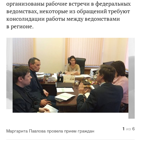
организованы рабочие встречи в федеральных
ведомствах, некоторые из обращений требуют
консолидации работы между ведомствами
в регионе.
1
2
3
4
5
6
из
из
из
из
из
из
6
6
6
6
6
6
Маргарита Павлова провела прием граждан