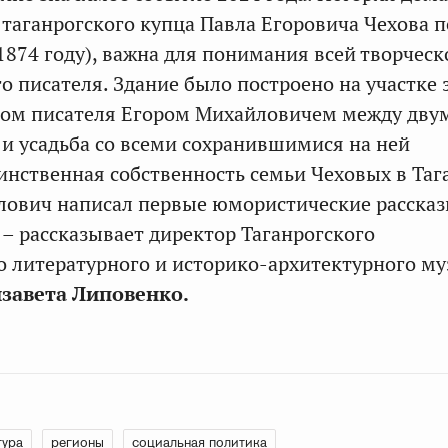
 таганрогского купца Павла Егоровича Чехова п
 1874 году), важна для понимания всей творчес
о писателя. Здание было построено на участке 
дом писателя Егором Михайловичем между дву
и усадьба со всеми сохранившимися на ней
инственная собственность семьи Чеховых в Таг
лович написал первые юмористические расска
 – рассказывает директор Таганрогского
о литературного и историко-архитектурного му
завета Липовенко.
тура
регионы
социальная политика