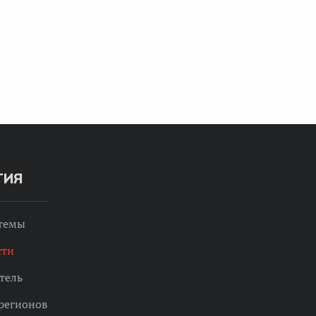
ТИЯ
 темы
сти
тель
регионов