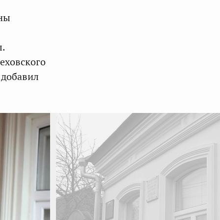
ены
.
еховского
 добавил