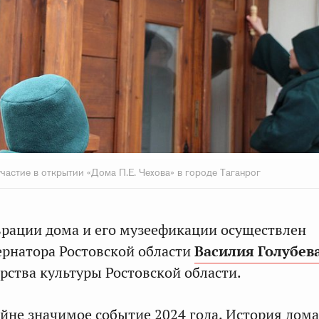
частие в открытии «Дома П.Е. Чехова» в городе Таганрог
врации дома и его музеефикации осуществлен
рнатора Ростовской области
Василия Голубев
рства культуры Ростовской области.
айне значимое событие 2024 года. История дома