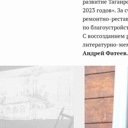
развитие Таганр
2023 годов». За
ремонтно-реста
по благоустройс
С воссозданием 
литературно-мем
Андрей Фатеев.