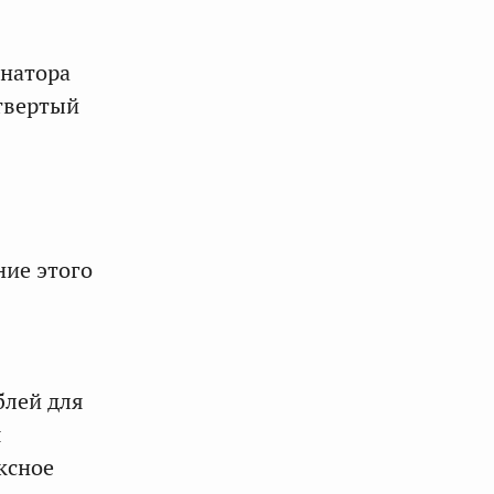
рнатора
етвертый
ие этого
блей для
я
ксное