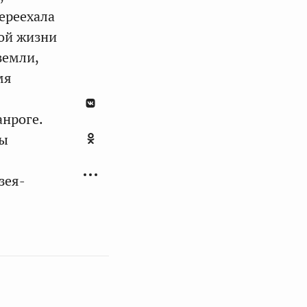
ереехала
кой жизни
земли,
мя
анроге.
зы
зея-