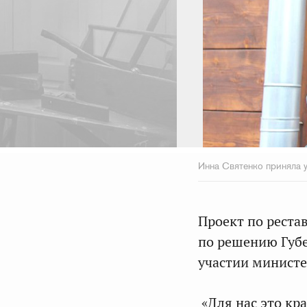
Инна Святенко приняла у
Проект по реста
по решению Губе
участии министе
«Для нас это кр