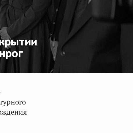
ткрытии
анрог
о
ктурного
рождения