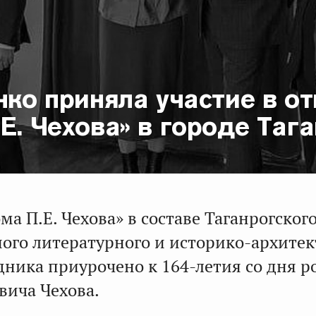
нко приняла участие в о
Е. Чехова» в городе Таг
а П.Е. Чехова» в составе Таганрогског
ного литературного и историко-архите
дника приурочено к 164-летия со дня 
вича Чехова.