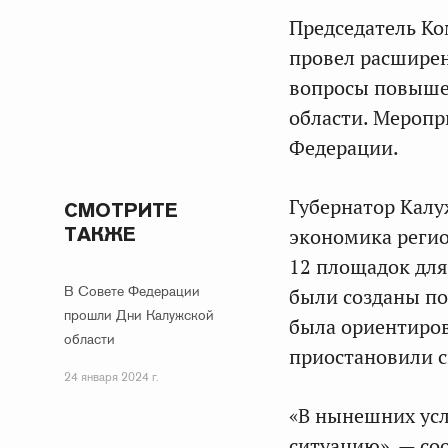
Председатель К
провел расширен
вопросы повыше
области. Меропр
Федерации.
Губернатор Калу
СМОТРИТЕ
ТАКЖЕ
экономика регио
12 площадок для
В Совете Федерации
были созданы по
прошли Дни Калужской
была ориентиров
области
приостановили с
24 января 2024 г.
«В нынешних усл
ситуацию», — со