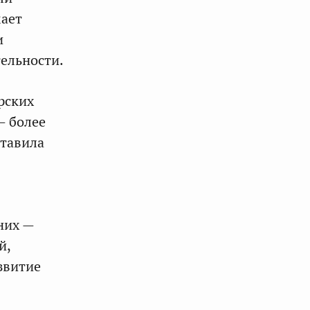
ает
и
ельности.
рских
— более
ставила
них —
й,
звитие