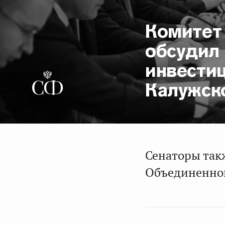
Комитет
обсудил
инвести
Калужск
Сенаторы так
Объединенной