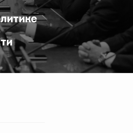
олитике
сти