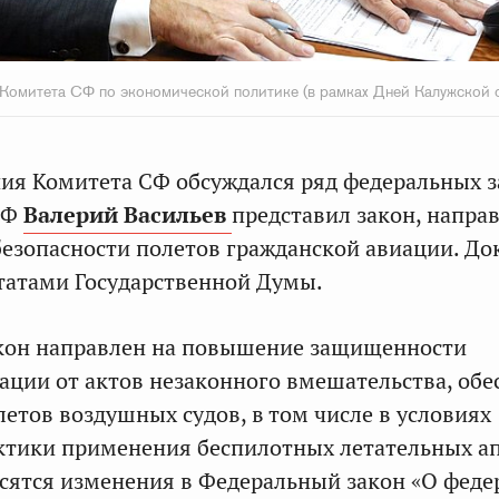
Комитета СФ по экономической политике (в рамках Дней Калужской 
ния Комитета СФ обсуждался ряд федеральных з
СФ
Валерий Васильев
представил
закон, напра
безопасности полетов гражданской авиации. Д
татами Государственной Думы.
кон направлен на повышение защищенности
ации от актов незаконного вмешательства, обе
летов воздушных судов, в том числе в условиях
ктики применения беспилотных летательных ап
сятся изменения в Федеральный закон «О феде