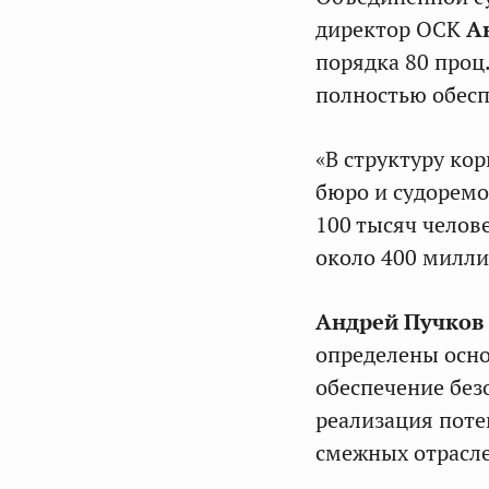
директор ОСК
А
порядка 80 проц
полностью обесп
«В структуру ко
бюро и судоремо
100 тысяч челов
около 400 милли
Андрей Пучков
определены осно
обеспечение без
реализация поте
смежных отрасл