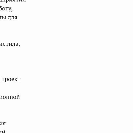
оту,
ты для
метила,
 проект
ционной
ия
ый