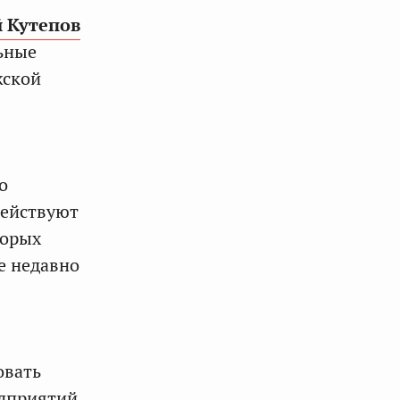
 Кутепов
ьные
жской
о
действуют
торых
е недавно
овать
едприятий