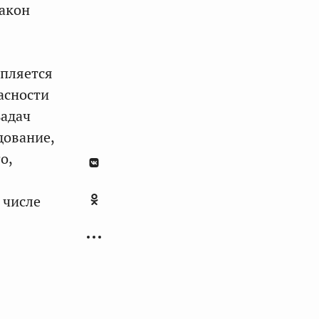
закон
епляется
асности
задач
дование,
о,
 числе