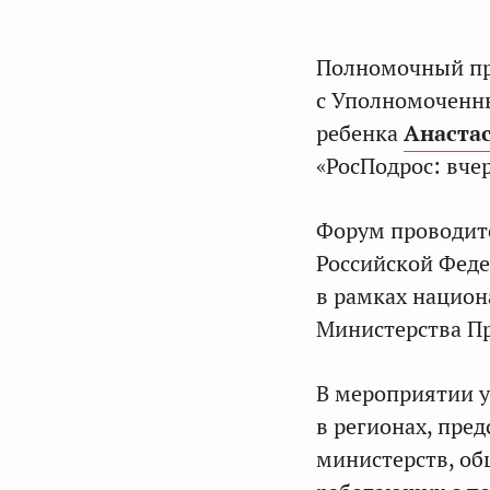
Полномочный пр
с Уполномоченн
ребенка
Анаста
«РосПодрос: вчер
Форум проводит
Российской Фед
в рамках национ
Министерства П
В мероприятии 
в регионах, пре
министерств, об