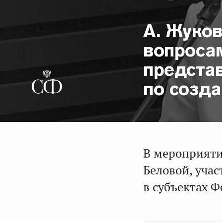
А. Жуко
вопроса
предста
по созд
В мероприяти
Беловой, уча
в субъектах 