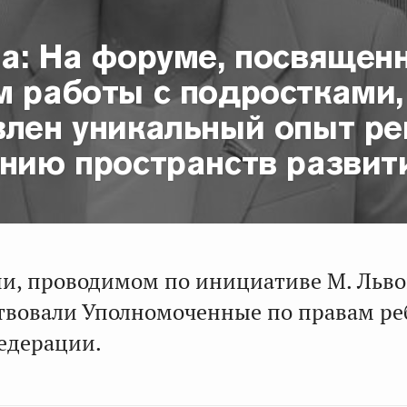
ва: На форуме, посвящен
м работы с подростками,
влен уникальный опыт ре
анию пространств развит
и, проводимом по инициативе М. Льво
ствовали Уполномоченные по правам ре
Федерации.