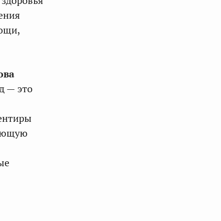
 здоровья
ения
ощи,
ова
д — это
иентиры
мающую
ые