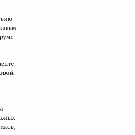
твию
правам
оруме
денте
овой
а
льных
иков,