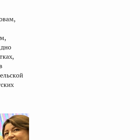
овам,
м,
ядно
тках,
в
тельской
тских