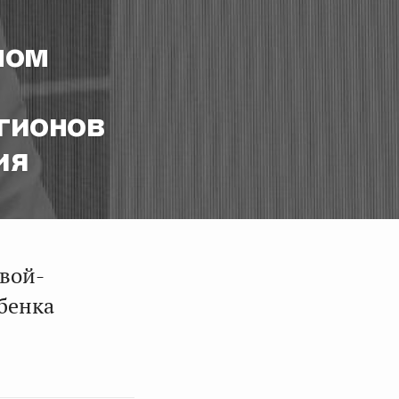
ном
гионов
ия
вой-
бенка