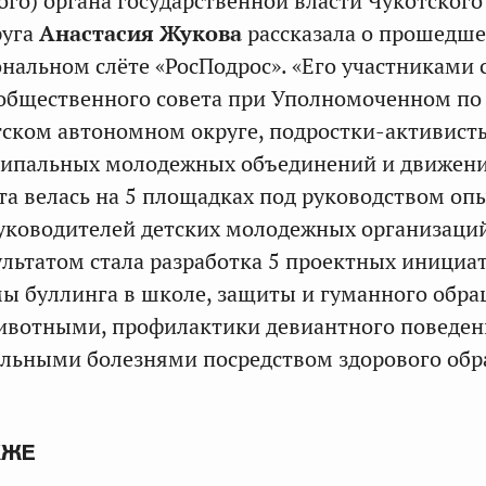
ого) органа государственной власти Чукотского
руга
Анастасия Жукова
рассказала о прошедш
ональном слёте «РосПодрос». «Его участниками 
общественного совета при Уполномоченном по
тском автономном округе, подростки-активист
ципальных молодежных объединений и движени
та велась на 5 площадках под руководством о
уководителей детских молодежных организаци
ультатом стала разработка 5 проектных инициат
ы буллинга в школе, защиты и гуманного обр
ивотными, профилактики девиантного поведен
альными болезнями посредством здорового обр
КЖЕ