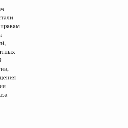
ем
стали
 правам
ы
й,
пытных
й
ив,
ащения
ия
аза