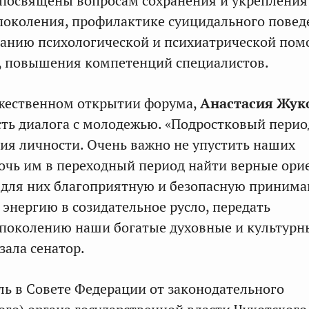
посвящены вопросам сохранения и укрепления
поколения, профилактике суицидального повед
занию психологической и психиатрической пом
, повышения компетенций специалистов.
ржественном открытии форума,
Анастасия Жук
ть диалога с молодежью. «Подростковый перио
ия личности. Очень важно не упустить наших
очь им в переходный период найти верные ор
ь для них благоприятную и безопасную прини
 энергию в созидательное русло, передать
поколению наши богатые духовные и культурн
зала сенатор.
ль в Совете Федерации от законодательного