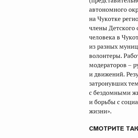
(представительн
автономного ок
на Чукотке реги
члены Детского 
человека в Чуко
из разных муни
волонтеры. Рабо
модераторов – р
и движений. Рез
затронувших тем
с бездомными ж
и борьбы с соци
жизни».
СМОТРИТЕ ТА