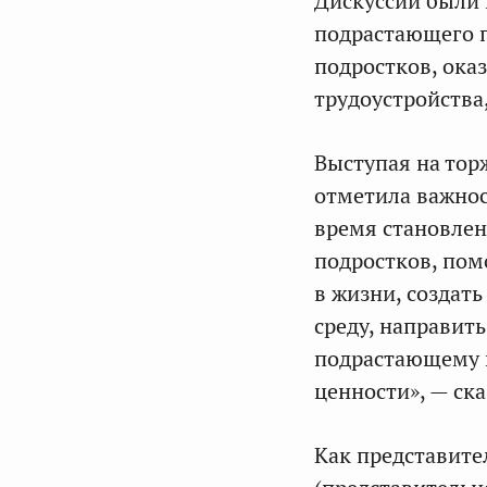
Дискуссии были 
подрастающего 
подростков, ока
трудоустройства
Выступая на то
отметила важнос
время становлен
подростков, пом
в жизни, создат
среду, направить
подрастающему 
ценности», — ска
Как представите