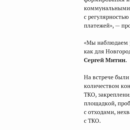
коммунальными о
с регулярностью
платежей», — пр
«Мы наблюдаем р
как для Новгород
Сергей Митин
.
На встрече был
количеством ко
ТКО, закреплени
площадкой, про
с отходами, нех
с ТКО.