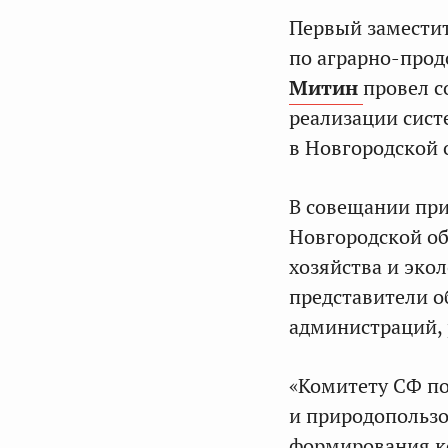
Первый заместит
по аграрно-про
Митин
провел с
реализации сис
в Новгородской 
В совещании при
Новгородской об
хозяйства и эко
представители о
администраций, 
«Комитету СФ по
и природопольз
формирования к