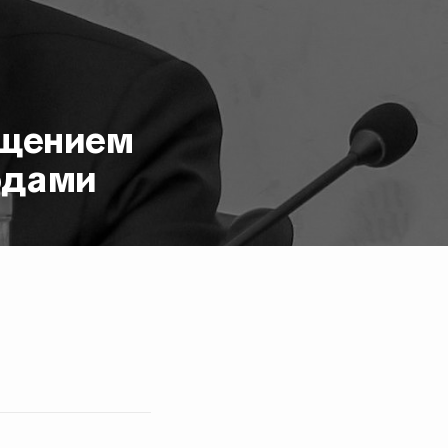
ащением
одами