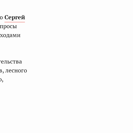
ию
Сергей
опросы
тходами
тельства
, лесного
о,