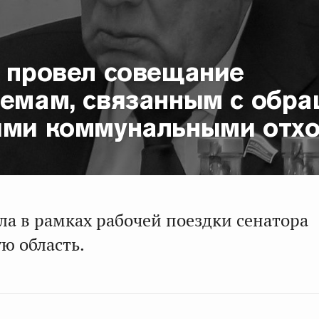
н провел совещание
лемам, связанным с обр
ыми коммунальными отх
ла в рамках рабочей поездки сенатора
ю область.