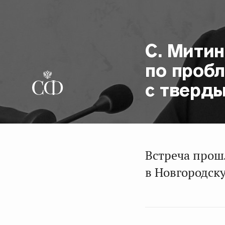
С. Мити
по проб
с тверд
Встреча прош
в Новгородску