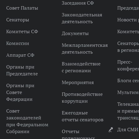
Заседания СФ
Совет Палаты
Председа
Законодательная
Сенаторы
Новости 
деятельность
Комитеты СФ
Комитет
Документы
Комиссии
Сенатор
Межпарламентская
в регион
деятельность
Аппарат СФ
Пресс-
Взаимодействие
Органы при
конфере
с регионами
Председателе
Блоги се
Мероприятия
Органы при
Совете
Мультим
Противодействие
Федерации
коррупции
Телекана
Совет
и прямы
Ежегодные
законодателей
трансля
отчеты сенаторов
при Федеральном
Для СМИ
Собрании
Отчеты
полномочных