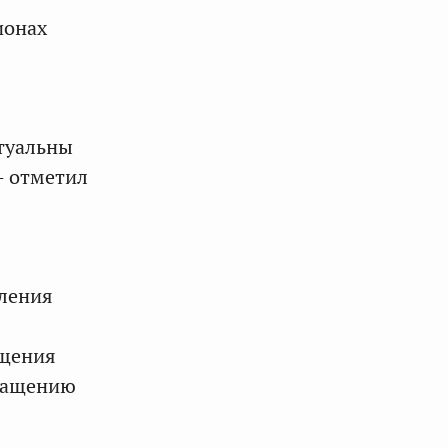
ионах
туальны
— отметил
ления
ащения
бращению