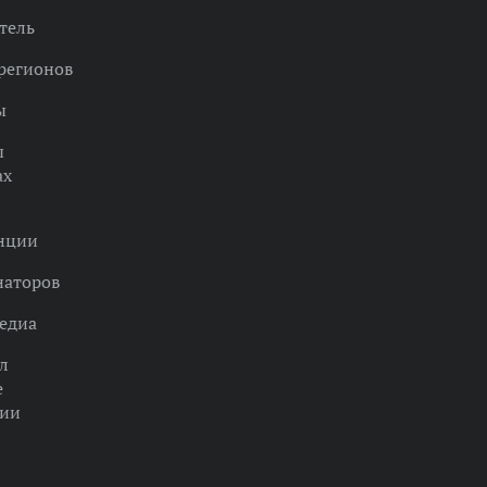
тель
регионов
ы
ы
ах
нции
наторов
едиа
л
е
ции