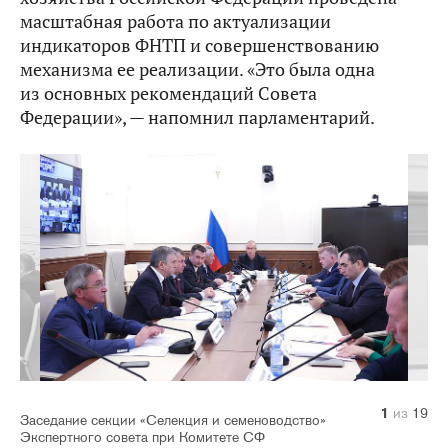
масштабная работа по актуализации
индикаторов ФНТП и совершенствованию
механизма ее реализации. «Это была одна
из основных рекомендаций Совета
Федерации», — напомнил парламентарий.
10
14
11
12
13
15
16
17
18
19
1
2
3
4
5
6
7
8
9
из
из
из
из
из
из
из
из
из
из
из
из
из
из
из
из
из
из
из
19
19
19
19
19
19
19
19
19
19
19
19
19
19
19
19
19
19
19
Заседание секции «Селекция и семеноводство»
Экспертного совета при Комитете СФ