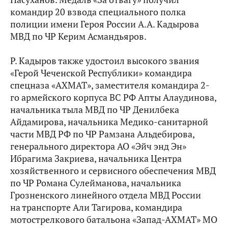
командир 20 взвода специального полка
полиции имени Героя России А.А. Кадырова
МВД по ЧР Керим Асмандьяров.
Р. Кадыров также удостоил высокого звания
«Герой Чеченской Республики» командира
спецназа «АХМАТ», заместителя командира 2-
го армейского корпуса ВС РФ Апты Алаудинова,
начальника тыла МВД по ЧР Денилбека
Айдамирова, начальника Медико-санитарной
части МВД РФ по ЧР Рамзана Альдебирова,
генерального директора АО «Эйч энд Эн»
Ибрагима Закриева, начальника Центра
хозяйственного и сервисного обеспечения МВД
по ЧР Романа Сулейманова, начальника
Грозненского линейного отдела МВД России
на транспорте Али Тагирова, командира
мотострелкового батальона «Запад-АХМАТ» МО