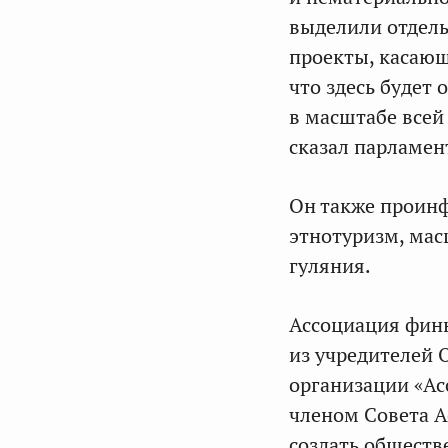
выделили отдель
проекты, касающ
что здесь будет 
в масштабе всей 
сказал парламен
Он также проинф
этнотуризм, ма
гуляния.
Ассоциация фин
из учредителей
организации «Ас
членом Совета А
создать обществ