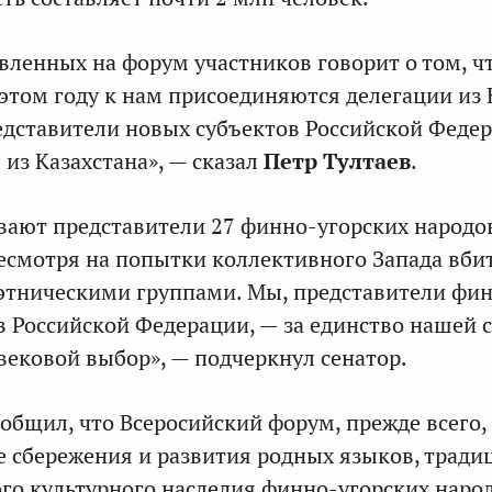
вленных на форум участников говорит о том, ч
В этом году к нам присоединяются делегации из
едставители новых субъектов Российской Федер
 из Казахстана», — сказал
Петр Тултаев
.
вают представители 27 финно-угорских народо
несмотря на попытки коллективного Запада вби
этническими группами. Мы, представители фи
в Российской Федерации, — за единство нашей 
вековой выбор», — подчеркнул сенатор.
общил, что Всеросийский форум, прежде всего,
ре сбережения и развития родных языков, тради
го культурного наследия финно-угорских наро