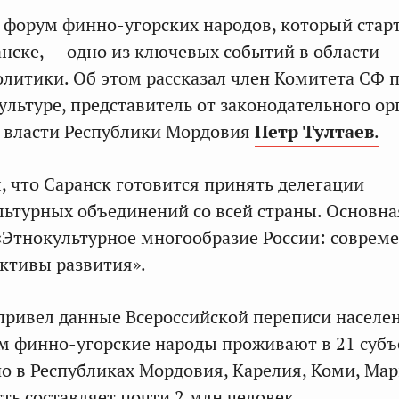
й форум финно-угорских народов, который стар
анске, — одно из ключевых событий в области
литики. Об этом рассказал член Комитета СФ п
ультуре, представитель от законодательного ор
 власти Республики Мордовия
Петр Тултаев
.
, что Саранск готовится принять делегации
ьтурных объединений со всей страны. Основна
Этнокультурное многообразие России: соврем
ктивы развития».
ривел данные Всероссийской переписи населен
м финно-угорские народы проживают в 21 субъ
 в Республиках Мордовия, Карелия, Коми, Мар
ть составляет почти 2 млн человек.