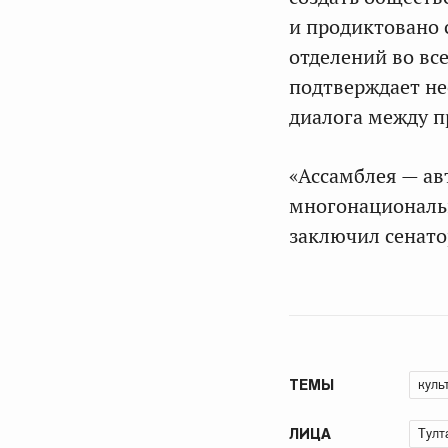
и продиктовано 
отделений во вс
подтверждает не
диалога между п
«Ассамблея — ав
многонациональн
заключил сенато
куль
ТЕМЫ
Тулт
ЛИЦА