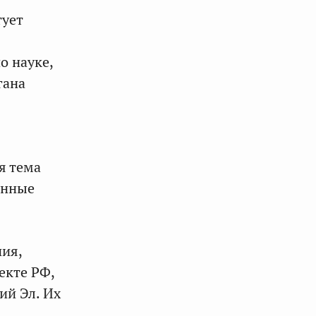
тует
о науке,
гана
я тема
енные
ия,
екте РФ,
ий Эл. Их