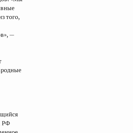
ивные
з того,
в», —
т
ародные
ющийся
а РФ
менное