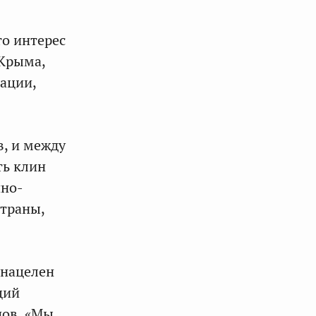
то интерес
 Крыма,
ации,
в, и между
ть клин
нно-
страны,
 нацелен
ций
дов. «Мы