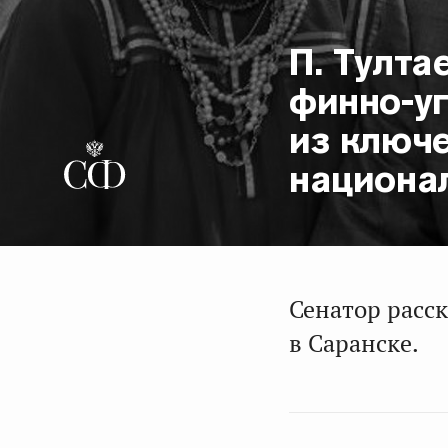
П. Тулта
финно-у
из ключ
национа
Сенатор расс
в Саранске.