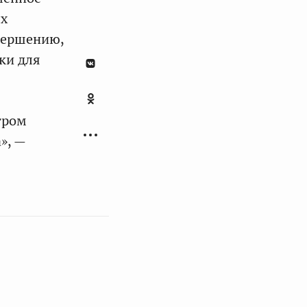
ых
авершению,
ки для
тром
», —