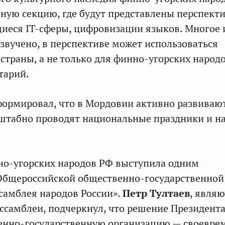
ную секцию, где будут представлены перспект
иеся IT-сферы, цифровизации языков. Многое и
озвучено, в перспективе может использоваться
страны, а не только для финно-угорских народо
тарий.
ормировал, что в Мордовии активно развиваю
сштабно проводят национальные праздники и н
но-угорских народов РФ выступила одним
 Общероссийской общественно-государственной
самблея народов России».
Петр Тултаев
, явля
ссамблеи, подчеркнул, что решение Президент
енно-государственную организацию — своевре