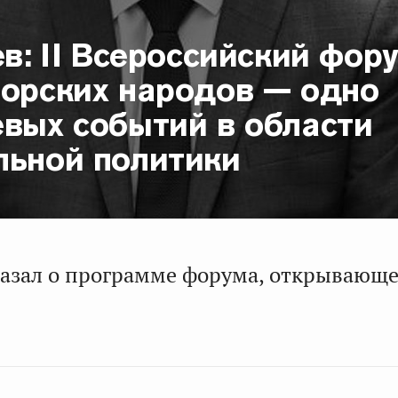
ев: II Всероссийский фор
горских народов — одно
евых событий в области
льной политики
казал о программе форума, открывающе