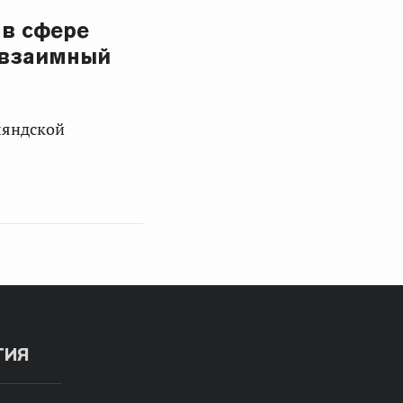
 в сфере
 взаимный
ляндской
ТИЯ