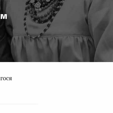
ум
гося