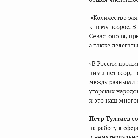
«Количество зая
к нему возрос. 
Севастополя, пр
а также делегаты
«В России прожи
ними нет ссор, 
между разными 
угорских народо
и это наш много
Петр Тултаев
со
на работу в сфе
и нематериально