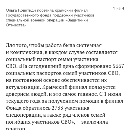
1
2
3
4
из
из
из
из
4
4
4
4
Ольга Ковитиди посетила крымский филиал
Государственного фонда поддержки участников
специальной военной операции «Защитники
Отечества»
Для того, чтобы работа была системная
и комплексная, в каждом случае составляется
социальный паспорт семьи участника
СВО. «На сегодняшний день сформировано 5667
социальных паспортов семей участников СВО,
на постоянной основе обеспечивается их
актуализация. Крымский филиал пользуется
доверием людей, и это самое главное. С 1 июня
текущего года за получением помощи в филиал
Фонда обратилось 2733 участника
спецоперации, а также ряд членов семей
погибших участников СВО», — заключила
сенатор.