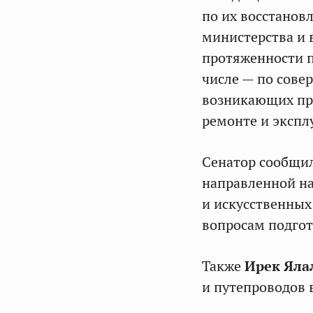
по их восстанов
министерства и 
протяженности п
числе — по сове
возникающих при
ремонте и экспл
Сенатор сообщил
направленной на
и искусственны
вопросам подгот
Также
Ирек Яла
и путепроводов в