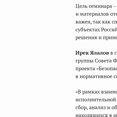
Цель семинара –
и материалов от
важен, так как 
субъектах Росси
решения и приме
Ирек Ялалов
в с
группы Совета 
проекта «Безопа
в нормативное с
«В рамках взаи
исполнительной 
сбор, анализ и 
находящихся в а