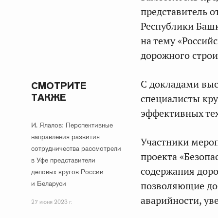
представитель о
Республики Баш
на тему «Россий
дорожного строит
С докладами выс
СМОТРИТЕ
ТАКЖЕ
специалисты кру
эффективных тех
И. Ялалов: Перспективные
направления развития
Участники мероп
сотрудничества рассмотрели
проекта «Безопа
в Уфе представители
содержания доро
деловых кругов России
и Беларуси
позволяющие до
аварийности, у
27 июня 2023 г.