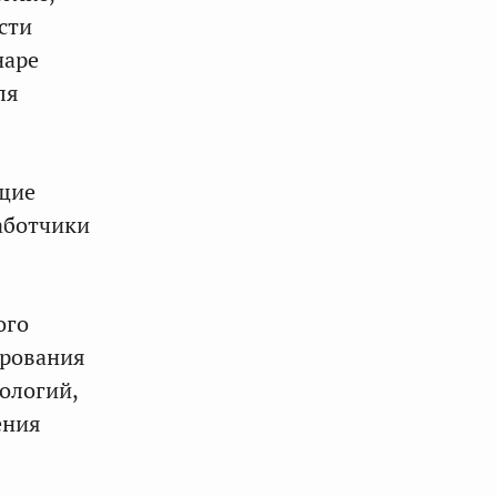
сти
наре
ля
ущие
аботчики
ого
ирования
ологий,
ения