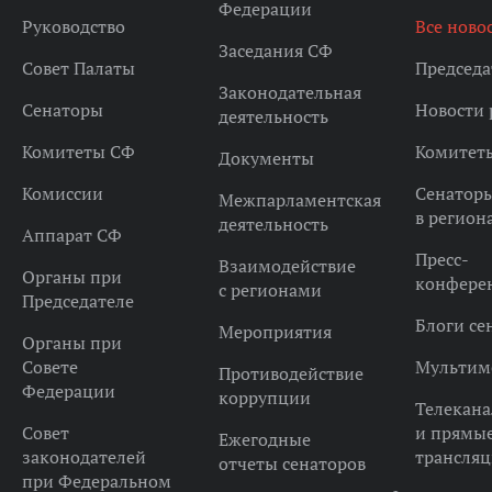
Федерации
Руководство
Все ново
Заседания СФ
Совет Палаты
Председа
Законодательная
Сенаторы
Новости 
деятельность
Комитеты СФ
Комитет
Документы
Комиссии
Сенатор
Межпарламентская
в регион
деятельность
Аппарат СФ
Пресс-
Взаимодействие
Органы при
конфере
с регионами
Председателе
Блоги се
Мероприятия
Органы при
Совете
Мультим
Противодействие
Федерации
коррупции
Телекана
Совет
и прямы
Ежегодные
законодателей
трансля
отчеты сенаторов
при Федеральном