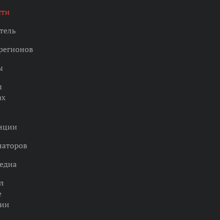
сти
тель
регионов
ы
ы
ах
нции
наторов
едиа
л
е
ции