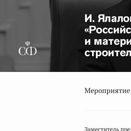
И. Ялало
«Россий
и матер
строител
Мероприятие п
Заместитель пре