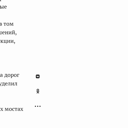
ные
в том
шений,
укции,
а дорог
уделил
х мостах