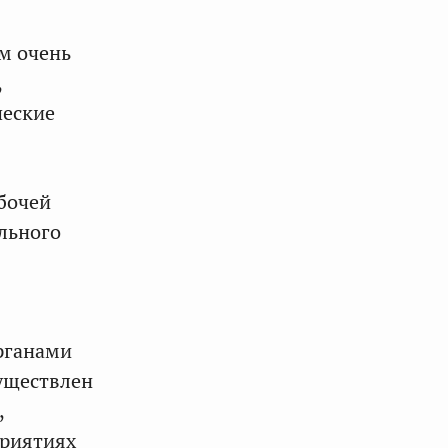
м очень
,
ческие
абочей
льного
рганами
уществлен
,
приятиях