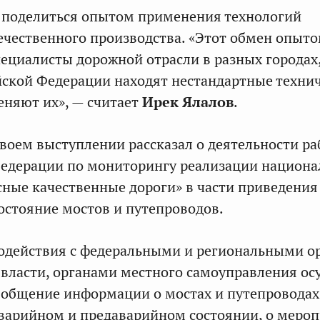
 поделиться опытом применения технологий
ечественного производства. «Этот обмен опыто
специалисты дорожной отрасли в разных городах
йской Федерации находят нестандартные техни
няют их», — считает
Ирек Ялалов
.
воем выступлении рассказал о деятельности р
Федерации по мониторингу реализации национа
сные качественные дороги» в части приведения
остояние мостов и путепроводов.
модействия с федеральными и региональными о
власти, органами местного самоуправления ос
обобщение информации о мостах и путепроводах
варийном и предаварийном состоянии, о меро