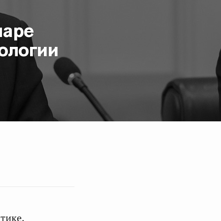
наре
ологии
тике,