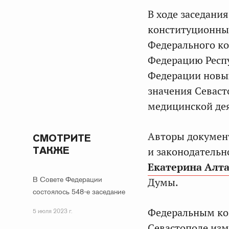
В ходе заседани
конституционный
Федерального ко
Федерацию Респу
Федерации новых
значения Севаст
медицинской дея
Авторы документ
СМОТРИТЕ
ТАКЖЕ
и законодательн
Екатерина Алт
В Совете Федерации
Думы.
состоялось 548-е заседание
Федеральным ко
5 июля 2023 г.
Севастополе изм