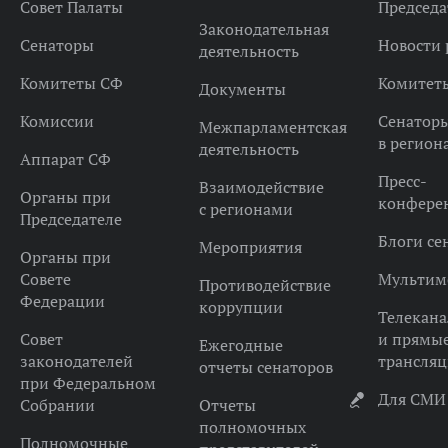
Совет Палаты
Председа
Законодательная
Сенаторы
Новости 
деятельность
Комитеты СФ
Комитет
Документы
Комиссии
Сенатор
Межпарламентская
в регион
деятельность
Аппарат СФ
Пресс-
Взаимодействие
Органы при
конфере
с регионами
Председателе
Блоги се
Мероприятия
Органы при
Совете
Мультим
Противодействие
Федерации
коррупции
Телекана
Совет
и прямы
Ежегодные
законодателей
трансля
отчеты сенаторов
при Федеральном
Для СМИ
Собрании
Отчеты
полномочных
Полномочные