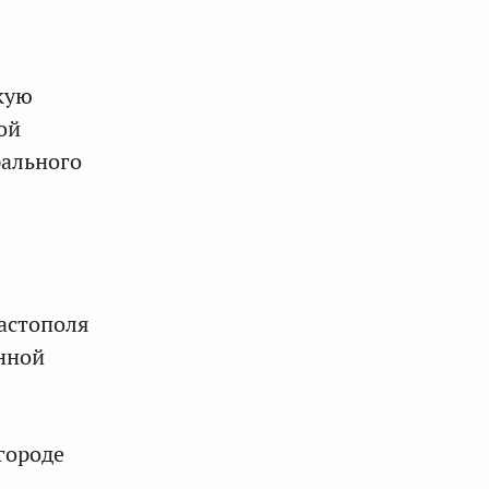
кую
ой
рального
вастополя
нной
городе