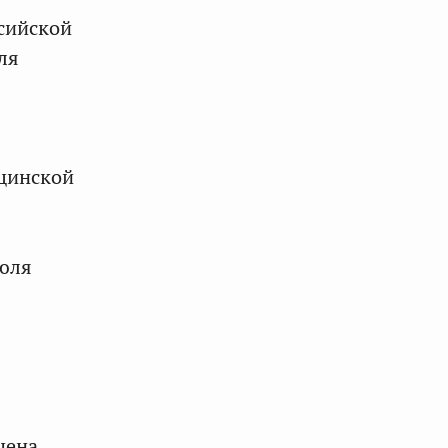
сийской
ля
ицинской
июля
чена