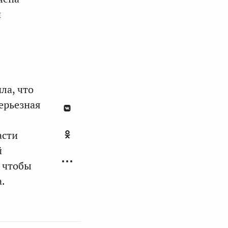
и
ла, что
ерьезная
асти
й
 чтобы
.