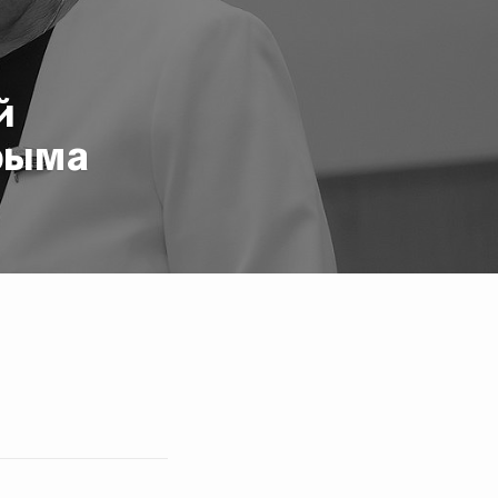
й
рыма