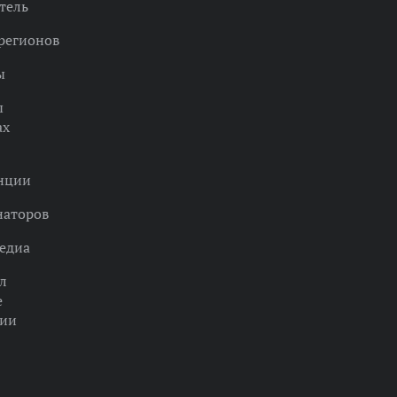
тель
регионов
ы
ы
ах
нции
наторов
едиа
л
е
ции