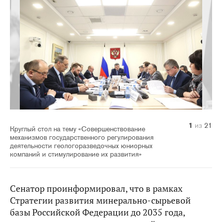
10
14
20
21
11
12
13
15
16
17
18
19
1
2
3
4
5
6
7
8
9
из
из
из
из
из
из
из
из
из
из
из
из
из
из
из
из
из
из
из
из
из
21
21
21
21
21
21
21
21
21
21
21
21
21
21
21
21
21
21
21
21
21
Круглый стол на тему «Совершенствование
механизмов государственного регулирования
деятельности геологоразведочных юниорных
компаний и стимулирование их развития»
Сенатор проинформировал, что в рамках
Стратегии развития минерально-сырьевой
базы Российской Федерации до 2035 года,