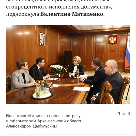
стопроцентного исполнения документа», —
подчеркнула
Валентина Матвиенко
.
1
2
3
из
из
из
3
3
3
Валентина Матвиенко провела встречу
с губернатором Архангельской области
Александром Цыбульским