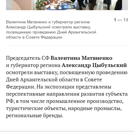
10
11
12
13
1
2
3
4
5
6
7
8
9
из
из
из
из
из
из
из
из
из
из
из
из
из
13
13
13
13
13
13
13
13
13
13
13
13
13
Валентина Матвиенко и губернатор региона
Александр Цыбульский осмотрели выставку,
посвященную проведению Дней Архангельской
области в Совете Федерации
Председатель СФ
Валентина Матвиенко
и губернатор региона
Александр Цыбульский
осмотрели выставку, посвященную проведению
Дней Архангельской области в Совете
Федерации. На экспозиции представлены
перспективные направления развития субъекта
РФ, в том числе промышленное производство,
туристические объекты, народные промыслы,
региональные бренды.