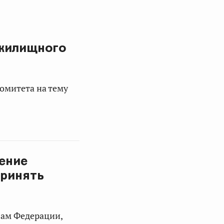
 жилищного
омитета на тему
ение
принять
лам Федерации,