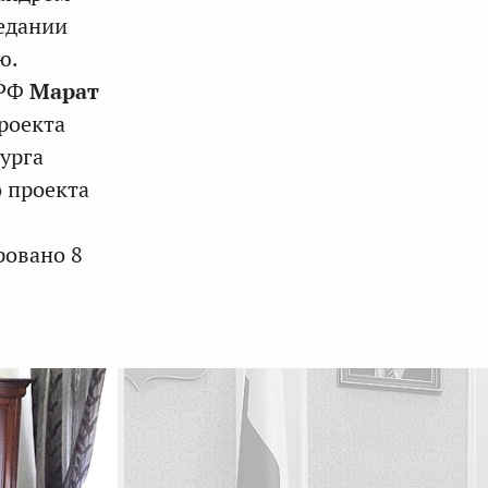
едании
ю.
 РФ
Марат
роекта
урга
 проекта
ровано 8