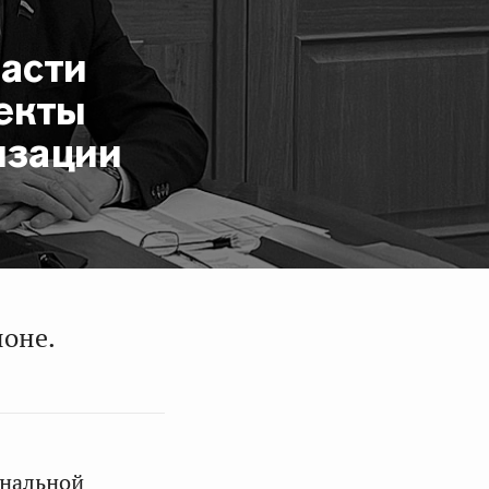
ласти
екты
изации
ионе.
ональной