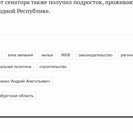
от сенатора также получил подросток, прожив
одной Республике.
ёлка желаний
жильё
ЖКХ
законодательство
регио
альная политика
строительство
енко Андрей Анатольевич
бургская область