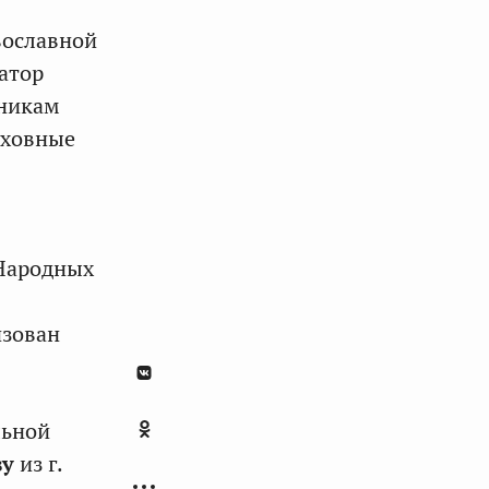
вославной
атор
нникам
уховные
 Народных
изован
льной
ву
из г.