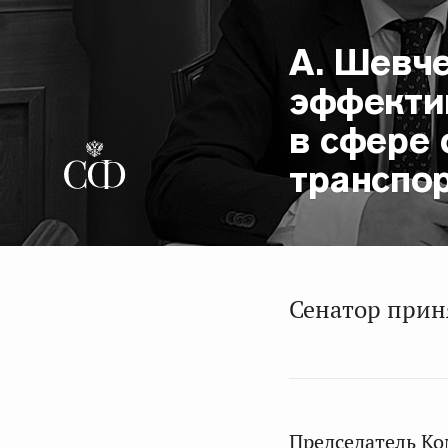
А. Шевче
эффекти
в сфере
транспо
Сенатор приня
Председатель Ко