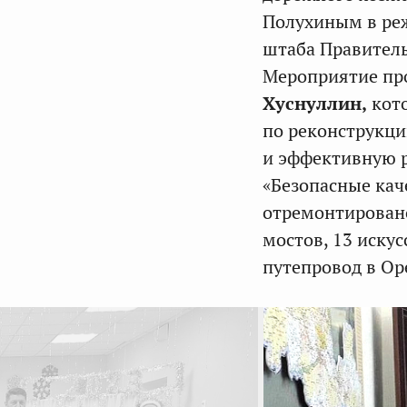
Полухиным в ре
штаба Правитель
Мероприятие про
Хуснуллин,
кото
по реконструкци
и эффективную р
«Безопасные кач
отремонтировано
мостов, 13 иску
путепровод в Ор