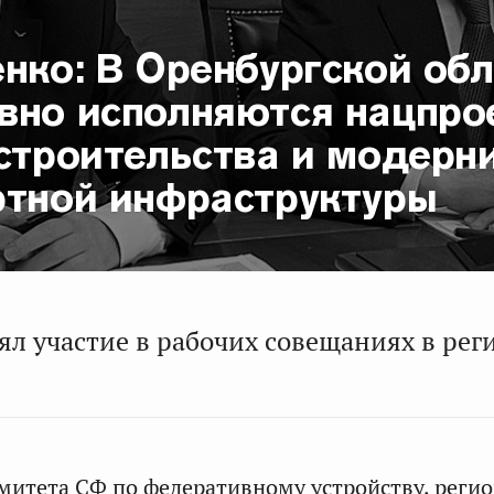
нко: В Оренбургской об
вно исполняются нацпро
 строительства и модерн
ртной инфраструктуры
л участие в рабочих совещаниях в рег
митета СФ по федеративному устройству, реги