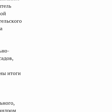
итель
кой
тельского
а
ьно-
садов,
ны итоги
ьного,
сандром