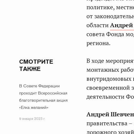
политике, местн
от законодатель
области
Андрей
совета Фонда м
региона.
В ходе мероприя
СМОТРИТЕ
ТАКЖЕ
монтажных работ
внутридомовых 
В Совете Федерации
своевременной 
проходит Всероссийская
деятельности Фон
благотворительная акция
«Елка желаний»
Андрей Шевчен
9 января 2023 г.
правительства –
дорожного хозяй