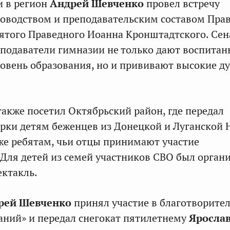
и в регион
Андрей Шевченко
провел встречу
ководством и преподавательским составом Пра
ятого Праведного Иоанна Кронштадтского. Сен
еподаватели гимназии не только дают воспита
овень образования, но и прививают высокие д
акже посетил Октябрьский район, где передал
рки детям беженцев из Донецкой и Луганской
кже ребятам, чьи отцы принимают участие
 Для детей из семей участников СВО был орган
ктакль.
рей Шевченко
принял участие в благотворите
аний» и передал снегокат пятилетнему
Яросла