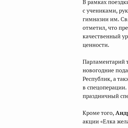
В рамках поездк
с учениками, ру
гимназии им. Св
отметил, что пр
качественный ур
ценности.
Парламентарий т
новогодние пода
Республик, а та
в спецоперации.
праздничный спе
Кроме того,
Анд
акции «Елка жел