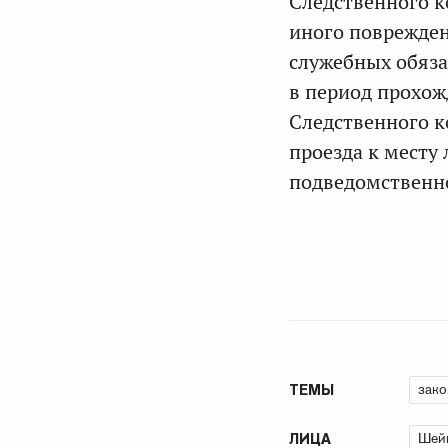
Следственного к
иного поврежден
служебных обяза
в период прохож
Следственного к
проезда к месту
подведомственно
зако
ТЕМЫ
Шейк
ЛИЦА