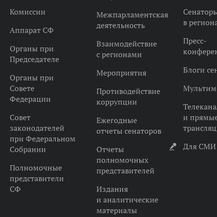
Комиссии
Сенатор
Межпарламентская
в регион
деятельность
Аппарат СФ
Пресс-
Взаимодействие
Органы при
конфере
с регионами
Председателе
Блоги се
Мероприятия
Органы при
Совете
Мультим
Противодействие
Федерации
коррупции
Телекана
Совет
и прямы
Ежегодные
законодателей
трансля
отчеты сенаторов
при Федеральном
Для СМИ
Собрании
Отчеты
полномочных
Полномочные
представителей
представители
СФ
Издания
и аналитические
материалы