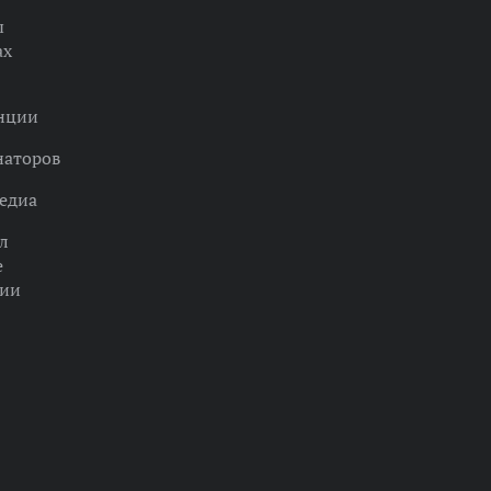
ы
ах
нции
наторов
едиа
л
е
ции