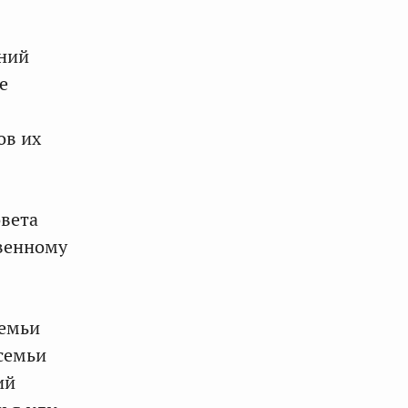
ений
е
ов их
овета
твенному
семьи
 семьи
ий