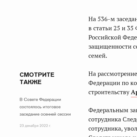
На 536-м заседа
в статьи 25 и 3
Российской Феде
защищенности со
семей.
На рассмотрение
СМОТРИТЕ
ТАКЖЕ
Федерации по ко
строительству
А
В Совете Федерации
состоялось итоговое
Федеральным зак
заседание осенней сессии
сотрудника След
23 декабря 2022 г.
сотрудника, уво