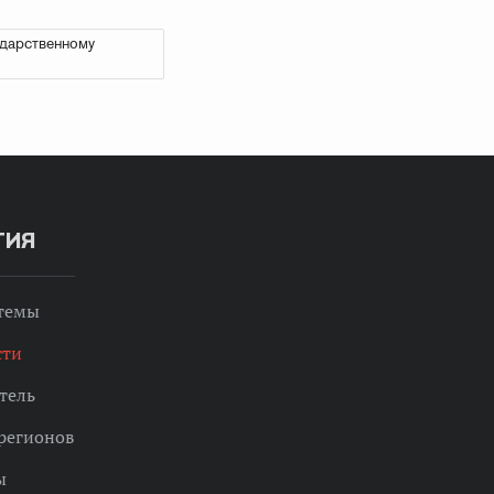
ударственному
ТИЯ
 темы
сти
тель
регионов
ы