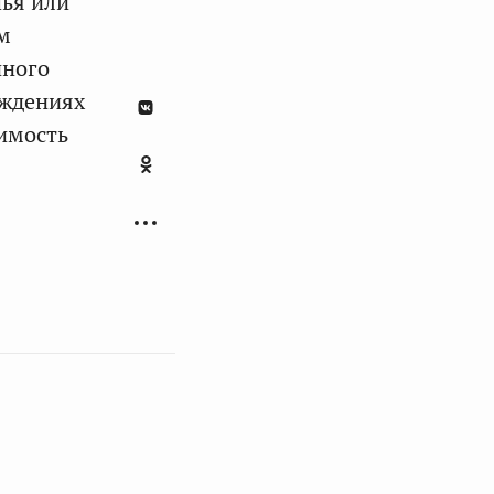
чья или
м
нного
еждениях
оимость