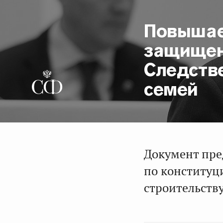
Повышае
защищен
Следстве
семей
Документ пре
по конституц
строительств