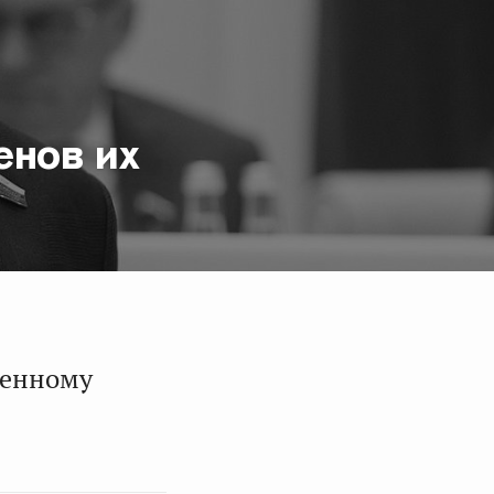
енов их
венному