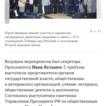
10
11
1
2
3
4
5
6
7
8
9
из
из
из
из
из
из
из
из
из
из
из
11
11
11
11
11
11
11
11
11
11
11
Юрий Архаров принял участие в церемонии
награждения памятными медалями в связи с 77-й
годовщиной Победы над Японией и окончанием
Второй мировой войны
Ведущим мероприятия был секретарь
Оргкомитета
Иван Кульнев
. С трибуны
выступили представители органов
государственной власти, общественных
и ветеранских организаций, учёные-историки,
общественные деятели и дипломаты.
Состоялись выступления советника
Управления Президента РФ по общественным