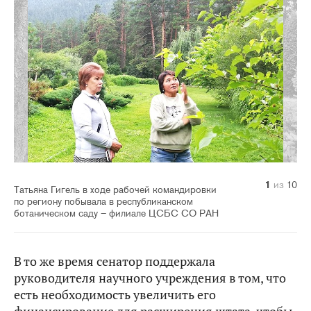
10
1
2
3
4
5
6
7
8
9
из
из
из
из
из
из
из
из
из
из
10
10
10
10
10
10
10
10
10
10
Татьяна Гигель в ходе рабочей командировки
по региону побывала в республиканском
ботаническом саду – филиале ЦСБС СО РАН
В то же время сенатор поддержала
руководителя научного учреждения в том, что
есть необходимость увеличить его