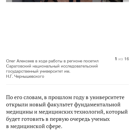
10
14
11
12
13
15
16
1
2
3
4
5
6
7
8
9
из
из
из
из
из
из
из
из
из
из
из
из
из
из
из
из
16
16
16
16
16
16
16
16
16
16
16
16
16
16
16
16
Олег Алексеев в ходе работы в регионе посетил
Саратовский национальный исследовательский
государственный университет им.
Н.Г. Чернышевского
По его словам, в прошлом году в университете
открыли новый факультет фундаментальной
медицины и медицинских технологий, который
будет готовить в первую очередь ученых
в медицинской сфере.