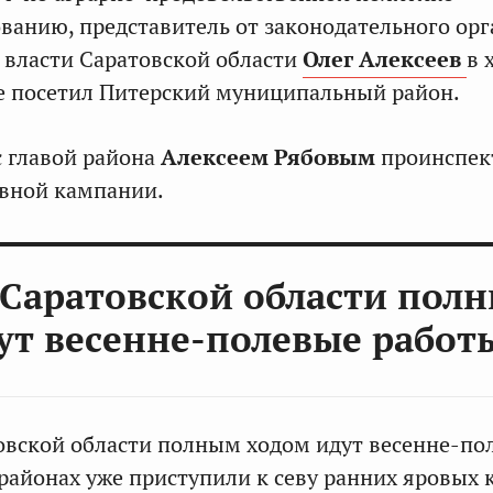
ванию, представитель от законодательного орг
 власти Саратовской области
Олег Алексеев
в 
е посетил Питерский муниципальный район.
с главой района
Алексеем Рябовым
проинспек
евной кампании.
 Саратовской области пол
ут весенне-полевые работ
овской области полным ходом идут весенне-по
 районах уже приступили к севу ранних яровых к