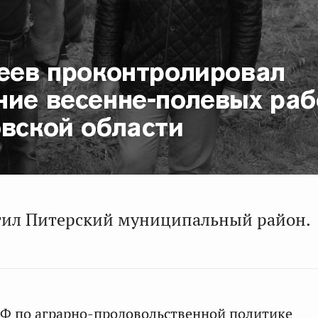
сеев проконтролировал
ние весенне-полевых раб
овской области
тил Питерский муниципальный район.
Ф по аграрно-продовольственной политике