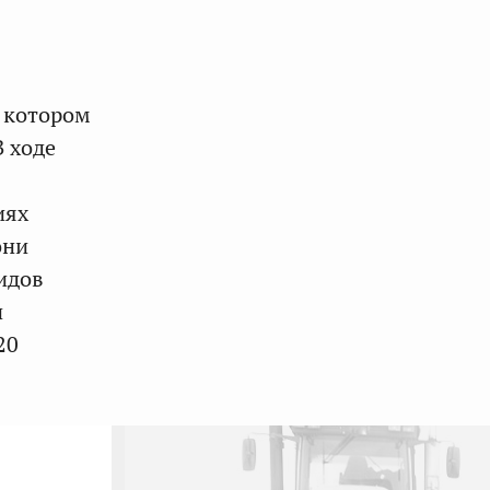
в котором
 ходе
иях
они
идов
и
20