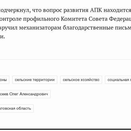
одчеркнул, что вопрос развития АПК находитс
онтроле профильного Комитета Совета Федера
вручил механизаторам благодарственные пись
и.
ионы
сельские территории
сельское хозяйство
социальная 
сеев Олег Александрович
товская область