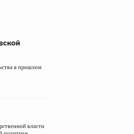
вской
льства в прошлом
арственной власти
й политике