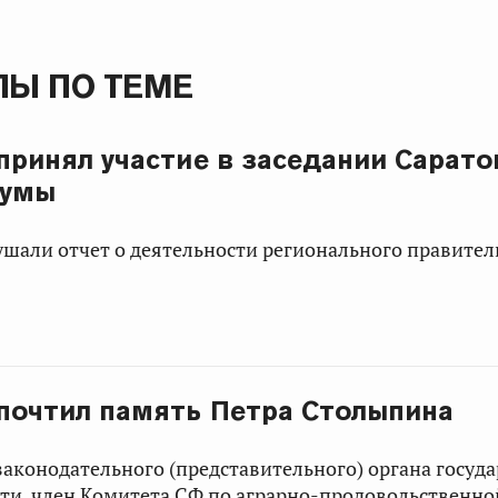
Ы ПО ТЕМЕ
 принял участие в заседании Сарато
Думы
ушали отчет о деятельности регионального правите
 почтил память Петра Столыпина
законодательного (представительного) органа госуд
ти, член Комитета СФ по аграрно-продовольственно