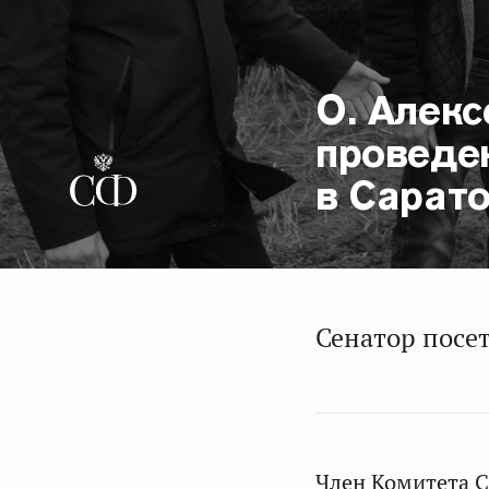
О. Алек
проведе
в Сарат
Сенатор посе
Член Комитета С