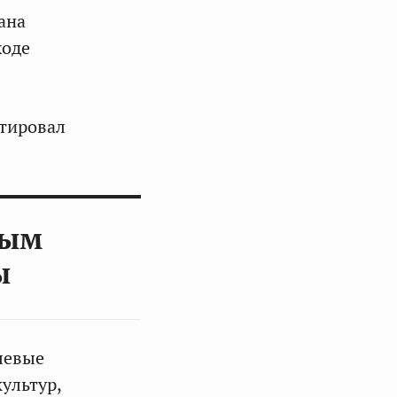
ана
ходе
тировал
ным
ы
левые
ультур,