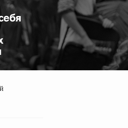
себя
х
ы
ий