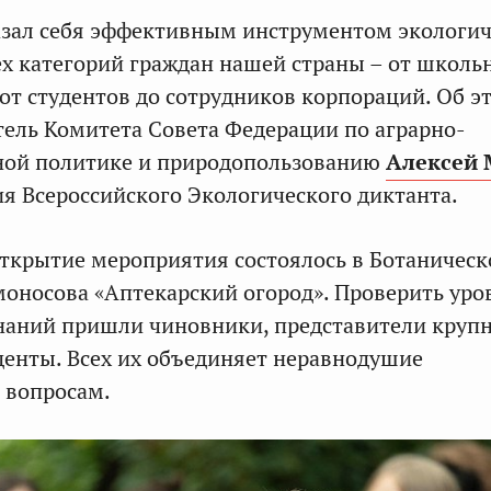
азал себя эффективным инструментом экологич
х категорий граждан нашей страны – от школь
 от студентов до сотрудников корпораций. Об э
тель Комитета Совета Федерации по аграрно-
ной политике и природопользованию
Алексей 
ия Всероссийского Экологического диктанта.
ткрытие мероприятия состоялось в Ботаническ
моносова «Аптекарский огород». Проверить уро
наний пришли чиновники, представители круп
денты. Всех их объединяет неравнодушие
 вопросам.