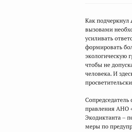
Как подчеркнул
вызовами необх
усиливать ответ
формировать бо
экологическую г
чтобы не допуск
человека. И зде
просветительски
Сопредседатель 
правления АНО 
Экодиктанта – п
меры по предуп