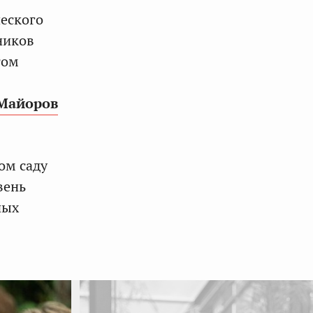
еского
ников
том
Майоров
ом саду
вень
ных