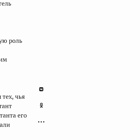
тель
шую роль
ким
 тех, чья
тант
танта его
вали