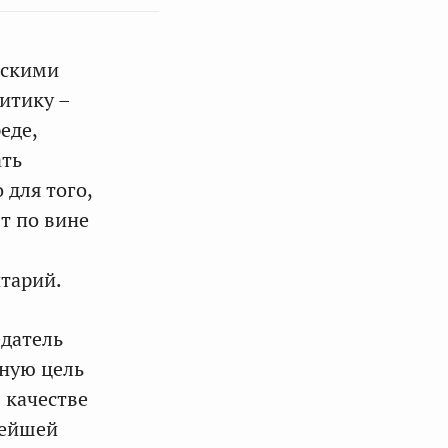
ескими
итику –
еде,
ать
 для того,
т по вине
нтарий.
едатель
вную цель
 качестве
нейшей