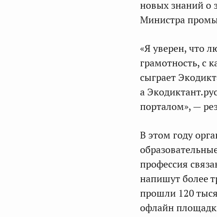
новых знаний о 
Министра промы
«Я уверен, что 
грамотность, с 
сыграет Экодикт
а Экодиктант.ру
порталом», — р
В этом году орг
образовательные
профессия связан
напишут более т
прошли 120 тыся
офлайн площадк