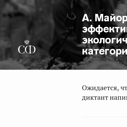
А. Майор
эффекти
экологи
категор
Ожидается, ч
диктант напи