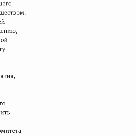
шего
бществом.
ей
жению,
ной
ту
ятия,
го
чить
омитета