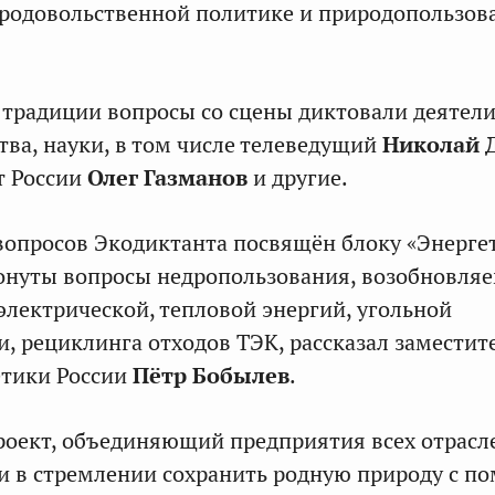
продовольственной политике и природопользо
традиции вопросы со сцены диктовали деятел
тва, науки, в том числе телеведущий
Николай 
т России
Олег Газманов
и другие.
 вопросов Экодиктанта посвящён блоку «Энерге
ронуты вопросы недропользования, возобновля
 электрической, тепловой энергий, угольной
 рециклинга отходов ТЭК, рассказал заместит
етики России
Пётр Бобылев
.
роект, объединяющий предприятия всех отрасл
 в стремлении сохранить родную природу с п