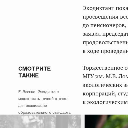
Экодиктант пок
просвещения все
до пенсионеров,
заявил председа
продовольствен
в ходе проведен
Торжественное о
СМОТРИТЕ
ТАКЖЕ
МГУ им. М.В. Ло
экологических з
Е. Зленко: Экодиктант
корпораций, сту
может стать точкой отсчета
к экологическим
для реализации
образовательного стандарта
в экологической сфере