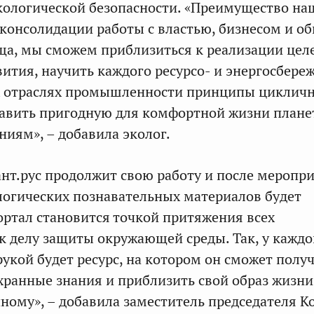
ологической безопасности. «Преимущество на
 консолидации работы с властью, бизнесом и о
бща, мы сможем приблизиться к реализации цел
вития, научить каждого ресурсо- и энергосбере
ех отраслях промышленности принципы циклич
авить пригодную для комфортной жизни плане
иям», – добавила эколог.
нт.рус продолжит свою работу и после меропри
логических познавательных материалов будет
ортал становится точкой притяжения всех
 делу защиты окружающей среды. Так, у каждо
укой будет ресурс, на котором он сможет полу
ранные знания и приблизить свой образ жизни
чному», – добавила заместитель председателя К