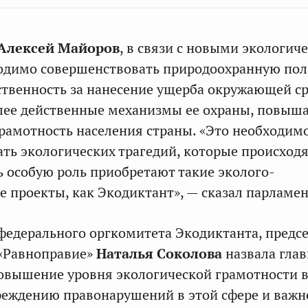
Алексей Майоров
, в связи с новыми экологич
одимо совершенствовать природоохранную пол
ственность за нанесение ущерба окружающей ср
лее действенные механизмы ее охраны, повыш
рамотность населения страны. «Это необходимо
ать экологических трагедий, которые происходя
сь особую роль приобретают такие эколого-
е проекты, как Экодиктант», — сказал парламе
федерального оргкомитета Экодиктанта, предс
«Равноправие»
Наталья Соколова
назвала гла
овышение уровня экологической грамотности в
реждению правонарушений в этой сфере и важ