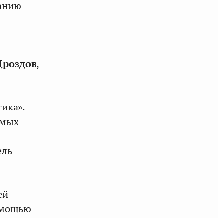
ванию
и
Дроздов
,
тика».
емых
ель
ей
омощью