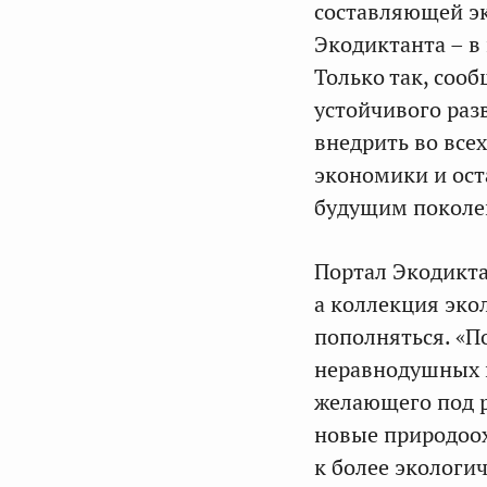
составляющей эк
Экодиктанта – в
Только так, соо
устойчивого раз
внедрить во вс
экономики и ост
будущим поколен
Портал Экодикта
а коллекция эко
пополняться. «П
неравнодушных к
желающего под р
новые природоох
к более экологи