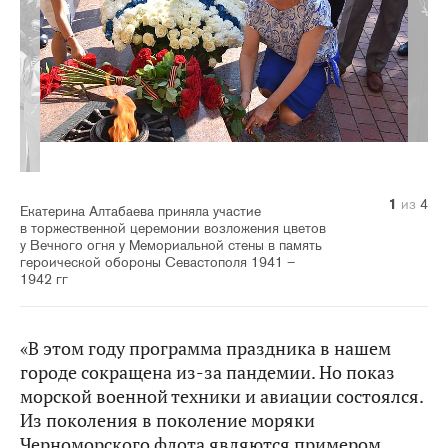
1
2
3
4
из
из
из
из
4
4
4
4
Екатерина Алтабаева приняла участие
в торжественной церемонии возложения цветов
у Вечного огня у Мемориальной стены в память
героической обороны Севастополя 1941 –
1942 гг
«В этом году программа праздника в нашем
городе сокращена из‑за пандемии. Но показ
морской военной техники и авиации состоялся.
Из поколения в поколение моряки
Черноморского флота являются примером