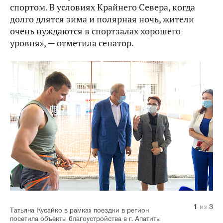
спортом. В условиях Крайнего Севера, когда
долго длятся зима и полярная ночь, жители
очень нуждаются в спортзалах хорошего
уровня», — отметила сенатор.
1
2
3
из
из
из
3
3
3
Татьяна Кусайко в рамках поездки в регион
посетила объекты благоустройства в г. Апатиты